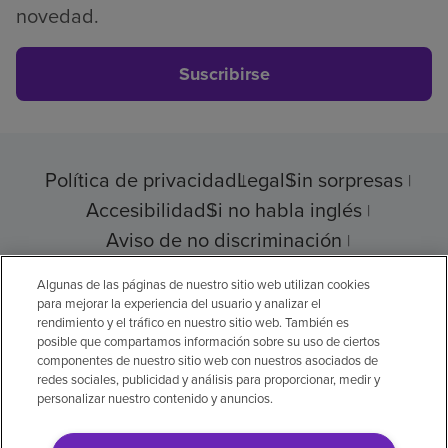
novedad.
Suscribirse
Política de privacidad
Legal
Sin sorpresas
Accesibilidad
Si no habla inglés
Aviso de no discriminación
Cumplimiento de los proveedores
Algunas de las páginas de nuestro sitio web utilizan cookies
para mejorar la experiencia del usuario y analizar el
rendimiento y el tráfico en nuestro sitio web. También es
posible que compartamos información sobre su uso de ciertos
© 2026 Encompass Health Corporation
componentes de nuestro sitio web con nuestros asociados de
redes sociales, publicidad y análisis para proporcionar, medir y
Preferencias de cookies
personalizar nuestro contenido y anuncios.