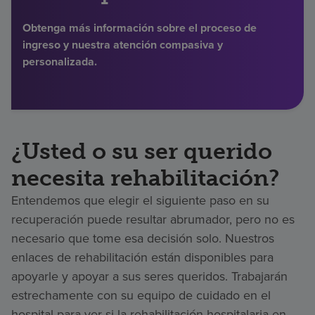
Buscar un centro
Obtenga más información sobre el proceso de
ingreso y nuestra atención compasiva y
personalizada.
Inversores
Empleos
Pagar mi factura
¿Usted o su ser querido
necesita rehabilitación?
Entendemos que elegir el siguiente paso en su
recuperación puede resultar abrumador, pero no es
necesario que tome esa decisión solo. Nuestros
enlaces de rehabilitación están disponibles para
apoyarle y apoyar a sus seres queridos. Trabajarán
estrechamente con su equipo de cuidado en el
hospital para ver si la rehabilitación hospitalaria en