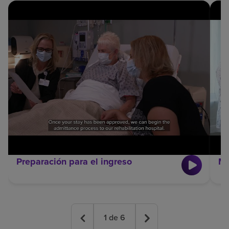
Preparación para el ingreso
Me
1
de
6