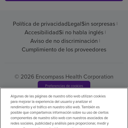
Política de privacidad
Legal
Sin sorpresas
Accesibilidad
Si no habla inglés
Aviso de no discriminación
Cumplimiento de los proveedores
© 2026 Encompass Health Corporation
Preferencias de cookies
Algunas de las páginas de nuestro sitio web utilizan cookies
para mejorar la experiencia del usuario y analizar el
Aviso legal: Se tradujo con la ayuda de
rendimiento y el tráfico en nuestro sitio web. También es
posible que compartamos información sobre su uso de ciertos
inteligencia artificial (IA). La versión en inglés
componentes de nuestro sitio web con nuestros asociados de
es la versión oficial.
redes sociales, publicidad y análisis para proporcionar, medir y