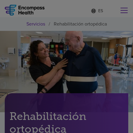
Lista
I
d
de
i
idiomas
Servicios
/
Rehabilitación ortopédica
o
Encuentre una localidad cerca de usted
contraída
m
a
s
e
l
Por qué debe elegirnos
e
c
c
Servicios de rehabilitación
i
o
n
Pacientes y cuidadores
a
d
o
Recursos de salud
Rehabilitación
ortopédica
Acerca de nosotros