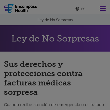
I
Lista
d
de
i
idiomas
Ley de No Sorpresas
o
Encuentre una localidad cerca de usted
contraída
m
a
s
Ley de No Sorpresas
e
l
Por qué debe elegirnos
e
c
c
Sus derechos y
Servicios de rehabilitación
i
o
protecciones contra
n
Pacientes y cuidadores
a
facturas médicas
d
o
sorpresa
Recursos de salud
Cuando recibe atención de emergencia o es tratado
Acerca de nosotros