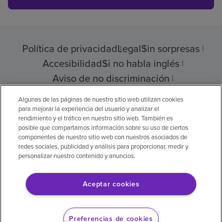
Política de privacidad
Legal
Sin sorpresas
Accesibilidad
Si no habla inglés
Aviso de no discriminación
Cumplimiento de los proveedores
Algunas de las páginas de nuestro sitio web utilizan cookies
para mejorar la experiencia del usuario y analizar el
rendimiento y el tráfico en nuestro sitio web. También es
posible que compartamos información sobre su uso de ciertos
componentes de nuestro sitio web con nuestros asociados de
© 2026 Encompass Health Corporation
redes sociales, publicidad y análisis para proporcionar, medir y
personalizar nuestro contenido y anuncios.
Preferencias de cookies
Aceptar cookies
Aviso legal: Se tradujo con la ayuda de
inteligencia artificial (IA). La versión en inglés
Preferencias de cookies