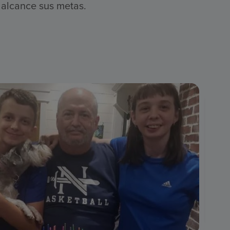
 alcance sus metas.
Tr
G
r