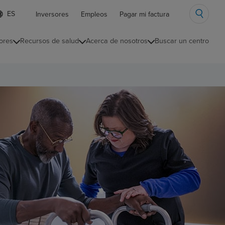
ista
Inversores
Empleos
Pagar mi factura
e
diomas
ores
Recursos de salud
Acerca de nosotros
Buscar un centro
ontraída