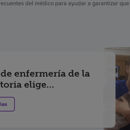
 frecuentes del médico para ayudar a garantizar que
de enfermería de la
oria elige
a su recuperación
rias
isma