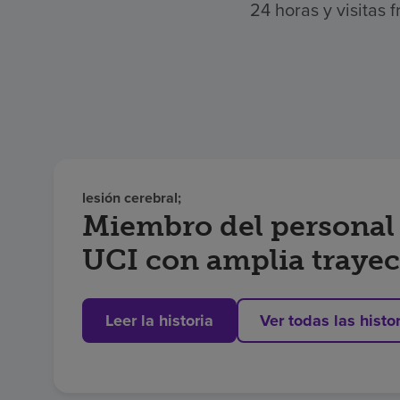
24 horas y visitas
lesión cerebral;
Miembro del personal 
UCI con amplia trayect
Encompass Health par
Leer la historia
Ver todas las histo
después de un aneur