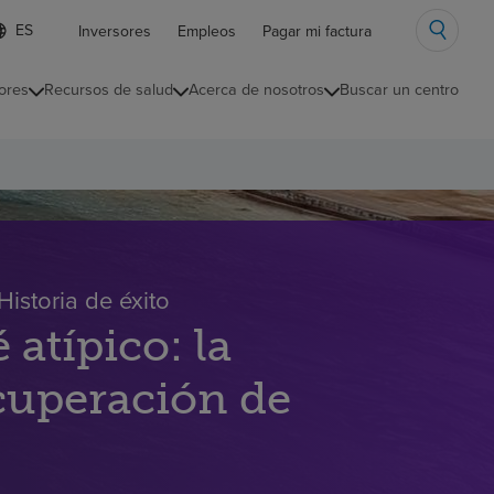
ista
Inversores
Empleos
Pagar mi factura
e
diomas
ores
Recursos de salud
Acerca de nosotros
Buscar un centro
ontraída
istoria de éxito
 atípico: la
ecuperación de