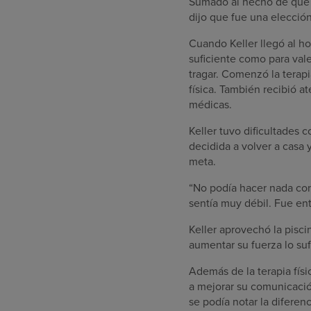
Sumado al hecho de que la
dijo que fue una elección
Cuando Keller llegó al ho
suficiente como para vale
tragar. Comenzó la terap
física. También recibió 
médicas.
Keller tuvo dificultades c
decidida a volver a casa 
meta.
“No podía hacer nada con 
sentía muy débil. Fue ent
Keller aprovechó la pisci
aumentar su fuerza lo suf
Además de la terapia físi
a mejorar su comunicación
se podía notar la diferen