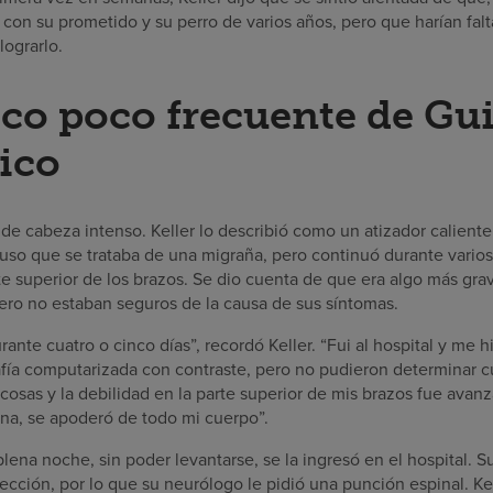
 con su prometido y su perro de varios años, pero que harían falta
lograrlo.
co poco frecuente de Gui
pico
 cabeza intenso. Keller lo describió como un atizador caliente 
upuso que se trataba de una migraña, pero continuó durante vari
rte superior de los brazos. Se dio cuenta de que era algo más gr
ero no estaban seguros de la causa de sus síntomas.
ante cuatro o cinco días”, recordó Keller. “Fui al hospital y me 
ía computarizada con contraste, pero no pudieron determinar c
cosas y la debilidad en la parte superior de mis brazos fue ava
na, se apoderó de todo mi cuerpo”.
lena noche, sin poder levantarse, se la ingresó en el hospital. 
ección, por lo que su neurólogo le pidió una punción espinal. Ke