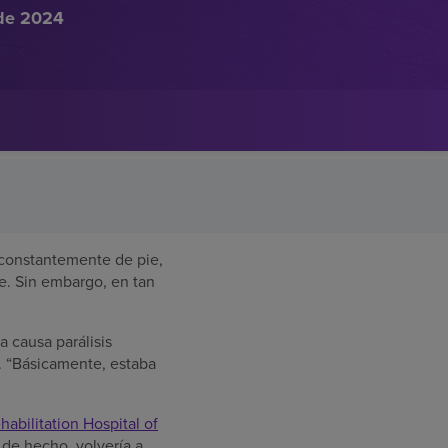
 de 2024
 constantemente de pie,
e. Sin embargo, en tan
a causa parálisis
. “Básicamente, estaba
bilitation Hospital of
 de hecho, volvería a