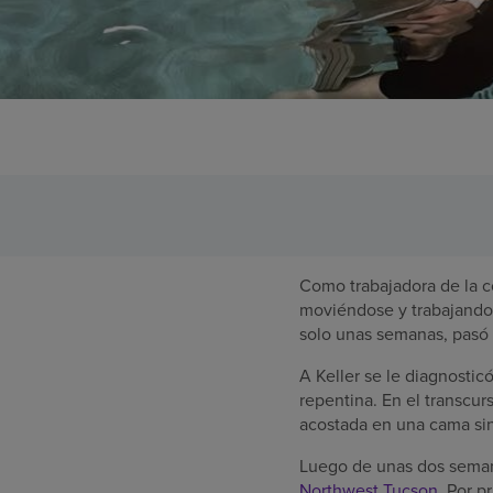
Como trabajadora de la c
moviéndose y trabajando 
solo unas semanas, pasó 
A Keller se le diagnostic
repentina. En el transcu
acostada en una cama si
Luego de unas dos semana
Northwest Tucson
. Por p