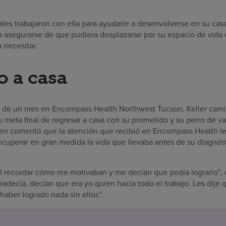
les trabajaron con ella para ayudarle a desenvolverse en su cas
a asegurarse de que pudiera desplazarse por su espacio de vida 
 necesitar.
o a casa
de un mes en Encompass Health Northwest Tucson, Keller cami
 meta final de regresar a casa con su prometido y su perro de va
ién comentó que la atención que recibió en Encompass Health le
ecuperar en gran medida la vida que llevaba antes de su diagnóst
al recordar cómo me motivaban y me decían que podía lograrlo”, 
adecía, decían que era yo quien hacía todo el trabajo. Les dije 
haber logrado nada sin ellos”.