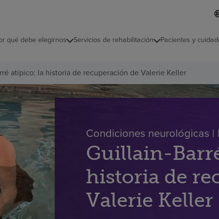
L
I
d
d
i
i
o
or qué debe elegirnos
Servicios de rehabilitación
Pacientes y cuidad
c
m
a
s
rré atípico: la historia de recuperación de Valerie Keller
e
l
e
c
c
i
o
Condiciones neurológicas | H
n
Guillain-Barré
a
d
o
historia de r
Valerie Keller