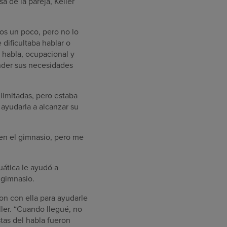
a de la pareja, Keller
zos un poco, pero no lo
 dificultaba hablar o
 habla, ocupacional y
ender sus necesidades
 limitadas, pero estaba
 ayudarla a alcanzar su
 en el gimnasio, pero me
uática le ayudó a
 gimnasio.
ron con ella para ayudarle
ller. “Cuando llegué, no
stas del habla fueron