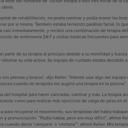
 sede del noroeste de Tucson estaba a solo tres millas de la cas
 obvia.
spital de rehabilitación, no podía caminar y podía mover los bra
rse por sí misma. También estaba teniendo parálisis facial, lo que
ia casi inmediatamente, y recibió una combinación de terapia del
atención de enfermería 24/7 y visitas médicas frecuentes para at
on parte de su terapia al principio debido a su movilidad y fuerza
y retomar su vida activa. Su equipo de cuidado estaba decidido a
mis piernas y brazos”, dijo Keller. “Intenté usar algo del equipo
onces cuando mi terapista me sugirió una terapia en la piscina”.
na del hospital para hacer zancadas, caminar y más. La terapia ac
iciente como para realizar más ejercicios de carga de peso en el
ca para recuperar el movimiento, sus terapistas del habla trabaja
 y pronunciación. “Podía hablar, pero era muy difícil”, afirmó Ke
cia cuando decía ‘campana’ o ‘ventana’”, afirmó Keller. Mis terapi