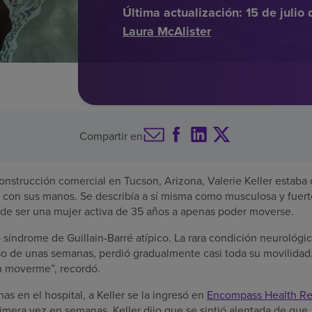
Última actualización:
15 de julio
Laura McAlister
Compartir en
onstrucción comercial en Tucson, Arizona, Valerie Keller estaba
con sus manos. Se describía a sí misma como musculosa y fuert
de ser una mujer activa de 35 años a apenas poder moverse.
ó síndrome de Guillain-Barré atípico. La rara condición neurológic
rso de unas semanas, perdió gradualmente casi toda su movilidad
n moverme”, recordó.
s en el hospital, a Keller se la ingresó en
Encompass Health Reha
rimera vez en semanas, Keller dijo que se sintió alentada de que,