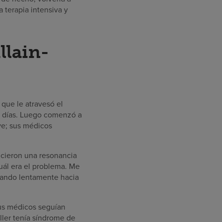
 terapia intensiva y
llain-
que le atravesó el
os días. Luego comenzó a
ave; sus médicos
hicieron una resonancia
uál era el problema. Me
nzando lentamente hacia
Sus médicos seguían
ller tenía síndrome de