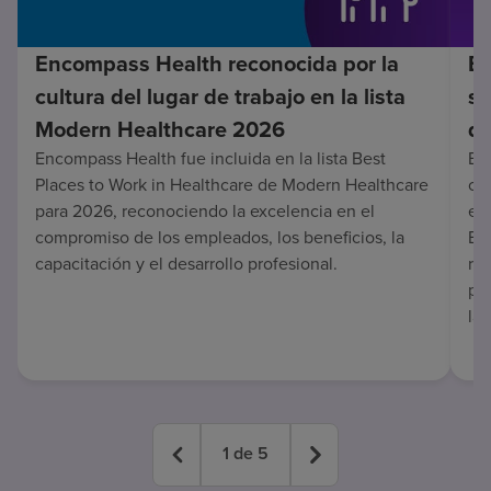
Encompass Health reconocida por la
En
cultura del lugar de trabajo en la lista
su
Modern Healthcare 2026
de
Encompass Health fue incluida en la lista Best
Enc
Places to Work in Healthcare de Modern Healthcare
co
para 2026, reconociendo la excelencia en el
en 
compromiso de los empleados, los beneficios, la
Es
capacitación y el desarrollo profesional.
re
pa
lar
1
de
5