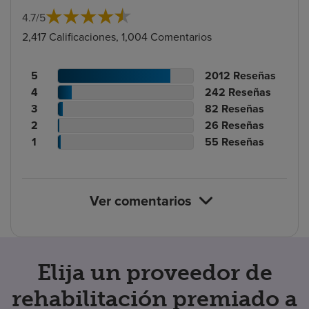
4.7
/
5
2,417 Calificaciones, 1,004 Comentarios
Recuento
N.º
5
2012
Reseñas
de
Recuento
de
N.º
4
242
Reseñas
calificaciones
de
Recuento
reseñas
de
N.º
3
82
Reseñas
de
calificaciones
Recuento
de
reseñas
de
N.º
2
26
Reseñas
pacientes
de
de
calificaciones
Recuento
reseñas
de
N.º
1
55
Reseñas
pacientes
calificaciones
de
de
reseñas
de
de
pacientes
calificaciones
reseñas
pacientes
de
Ver comentarios
pacientes
Elija un proveedor de
rehabilitación premiado a