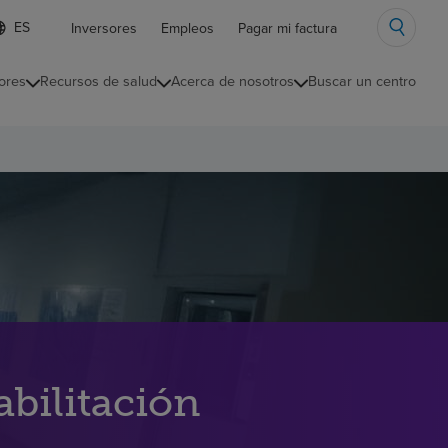
ista
Inversores
Empleos
Pagar mi factura
e
diomas
ores
Recursos de salud
Acerca de nosotros
Buscar un centro
ontraída
abilitación