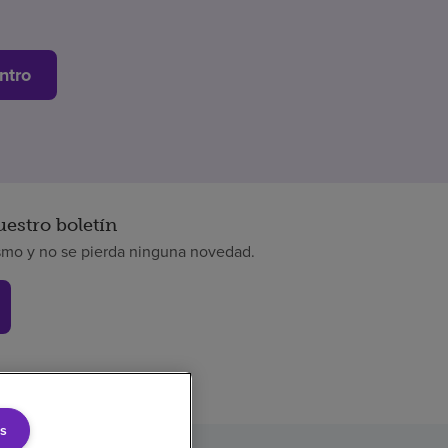
ntro
uestro boletín
smo y no se pierda ninguna novedad.
s