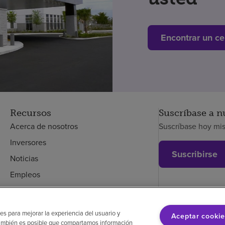
Encontrar un ce
Recursos
Suscríbase a n
Acerca de nosotros
Suscríbase hoy mi
Inversores
Suscribirse
Noticias
Empleos
Empleados
es para mejorar la experiencia del usuario y
Aceptar cookie
. También es posible que compartamos información