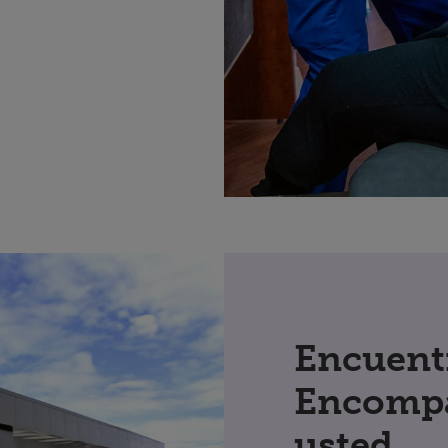
Encuent
Encompa
usted