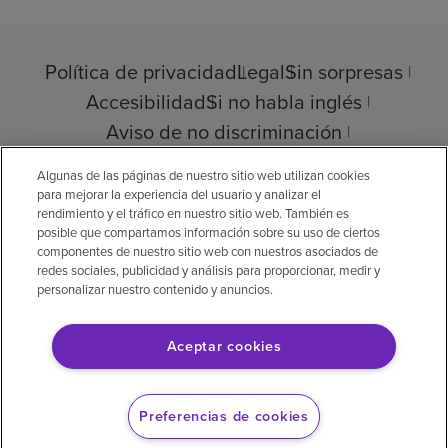
Política de privacidad
Legal
Sin sorpresas
Accesibilidad
Si no habla inglés
Aviso de no discriminación
Cumplimiento de los proveedores
Algunas de las páginas de nuestro sitio web utilizan cookies
para mejorar la experiencia del usuario y analizar el
rendimiento y el tráfico en nuestro sitio web. También es
posible que compartamos información sobre su uso de ciertos
componentes de nuestro sitio web con nuestros asociados de
© 2026 Encompass Health Corporation
redes sociales, publicidad y análisis para proporcionar, medir y
personalizar nuestro contenido y anuncios.
Preferencias de cookies
Aceptar cookies
Aviso legal: Se tradujo con la ayuda de
inteligencia artificial (IA). La versión en inglés
Preferencias de cookies
es la versión oficial.