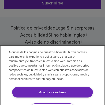
Suscribirse
Política de privacidad
Legal
Sin sorpresas
Accesibilidad
Si no habla inglés
Aviso de no discriminación
Cumplimiento de los proveedores
Algunas de las páginas de nuestro sitio web utilizan cookies
para mejorar la experiencia del usuario y analizar el
rendimiento y el tráfico en nuestro sitio web. También es
posible que compartamos información sobre su uso de ciertos
componentes de nuestro sitio web con nuestros asociados de
© 2026 Encompass Health Corporation
redes sociales, publicidad y análisis para proporcionar, medir y
personalizar nuestro contenido y anuncios.
Preferencias de cookies
Aceptar cookies
Aviso legal: Se tradujo con la ayuda de
inteligencia artificial (IA). La versión en inglés