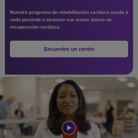
Buscar un centro
Nuestro programa de rehabilitación cardíaca ayuda a
cada paciente a alcanzar sus metas únicas de
recuperación cardíaca.
Inversores
Empleos
Encuentre un centro
Pagar mi factura