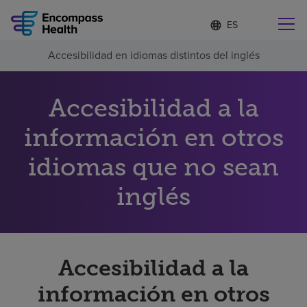
Lista
I
d
de
i
idiomas
Accesibilidad en idiomas distintos del inglés
o
Encuentre una localidad cerca de usted
contraída
m
a
s
Accesibilidad a la
e
l
información en otros
Por qué debe elegirnos
e
c
idiomas que no sean
c
Servicios de rehabilitación
i
o
inglés
n
Pacientes y cuidadores
a
d
o
Recursos de salud
Accesibilidad a la
información en otros
Acerca de nosotros