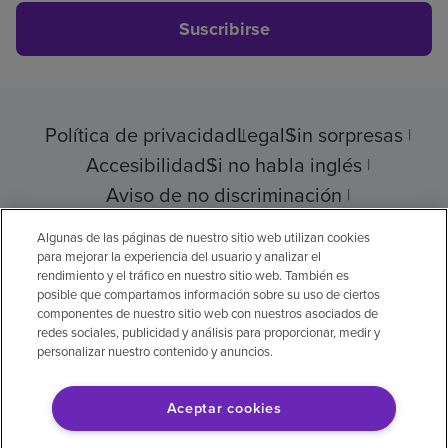
Suscribirse
Política de privacidad
Legal
Sin sorpresas
Accesibilidad
Si no habla inglés
Aviso de no discriminación
Cumplimiento de los proveedores
Algunas de las páginas de nuestro sitio web utilizan cookies
para mejorar la experiencia del usuario y analizar el
rendimiento y el tráfico en nuestro sitio web. También es
posible que compartamos información sobre su uso de ciertos
componentes de nuestro sitio web con nuestros asociados de
© 2026 Encompass Health Corporation
redes sociales, publicidad y análisis para proporcionar, medir y
personalizar nuestro contenido y anuncios.
Preferencias de cookies
Aceptar cookies
Aviso legal: Se tradujo con la ayuda de