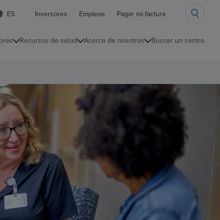
ista
Inversores
Empleos
Pagar mi factura
e
diomas
ores
Recursos de salud
Acerca de nosotros
Buscar un centro
ontraída