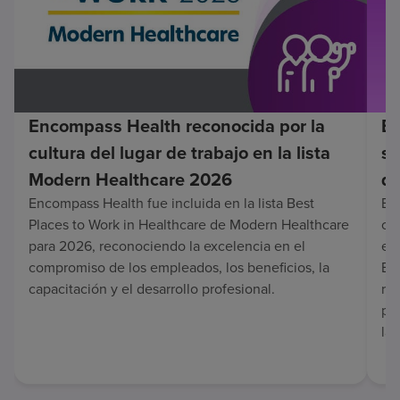
Encompass Health reconocida por la
En
cultura del lugar de trabajo en la lista
su
Modern Healthcare 2026
de
Encompass Health fue incluida en la lista Best
Enc
Places to Work in Healthcare de Modern Healthcare
co
para 2026, reconociendo la excelencia en el
en 
compromiso de los empleados, los beneficios, la
Es
capacitación y el desarrollo profesional.
re
pa
lar