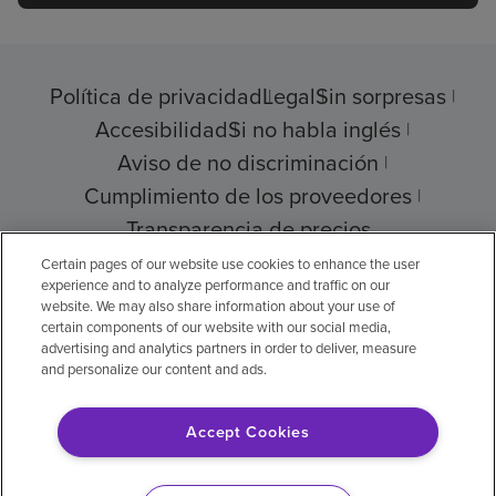
Política de privacidad
Legal
Sin sorpresas
Accesibilidad
Si no habla inglés
Aviso de no discriminación
Cumplimiento de los proveedores
Transparencia de precios
Certain pages of our website use cookies to enhance the user
experience and to analyze performance and traffic on our
website. We may also share information about your use of
certain components of our website with our social media,
© 2026 Encompass Health Corporation
advertising and analytics partners in order to deliver, measure
and personalize our content and ads.
Preferencias de cookies
Accept Cookies
Aviso legal: Se tradujo con la ayuda de
inteligencia artificial (IA). La versión en inglés