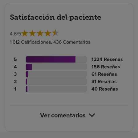
Satisfacción del paciente
4.6
/
5
1,612 Calificaciones, 436 Comentarios
Recuento
N.º
5
1324
Reseñas
de
Recuento
de
N.º
4
156
Reseñas
calificaciones
de
Recuento
reseñas
de
N.º
3
61
Reseñas
de
calificaciones
Recuento
de
reseñas
de
N.º
2
31
Reseñas
pacientes
de
de
calificaciones
Recuento
reseñas
de
N.º
1
40
Reseñas
pacientes
calificaciones
de
de
reseñas
de
de
pacientes
calificaciones
reseñas
pacientes
de
Ver comentarios
pacientes