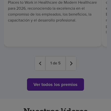
Places to Work in Healthcare de Modern Healthcare
co
para 2026, reconociendo la excelencia en el
en 
compromiso de los empleados, los beneficios, la
Es
capacitación y el desarrollo profesional.
re
pa
lar
1
de
5
Ver todos los premios