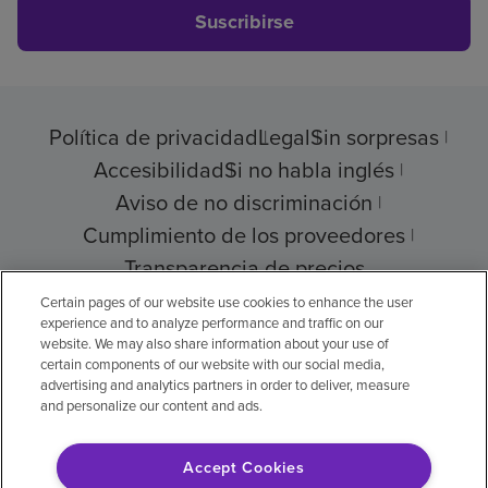
Suscribirse
Política de privacidad
Legal
Sin sorpresas
Accesibilidad
Si no habla inglés
Aviso de no discriminación
Cumplimiento de los proveedores
Transparencia de precios
Certain pages of our website use cookies to enhance the user
experience and to analyze performance and traffic on our
website. We may also share information about your use of
certain components of our website with our social media,
© 2026 Encompass Health Corporation
advertising and analytics partners in order to deliver, measure
and personalize our content and ads.
Preferencias de cookies
Accept Cookies
Aviso legal: Se tradujo con la ayuda de