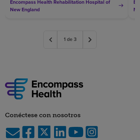
Encompass Health Rehabilitation Hospital of
En
New England
Ne
1
de
3
Conéctese con nosotros