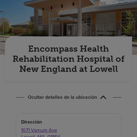
Buscar un centro
Inversores
Empleos
Encompass Health
Pagar mi factura
Rehabilitation Hospital of
New England at Lowell
Ocultar detalles de la ubicación
Dirección
1071 Varnum Ave
Lowell,
MA,
01854