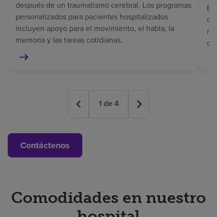
después de un traumatismo cerebral. Los programas
El 
personalizados para pacientes hospitalizados
co
incluyen apoyo para el movimiento, el habla, la
rec
memoria y las tareas cotidianas.
co
1
de
4
Contáctenos
Comodidades en nuestro
hospital