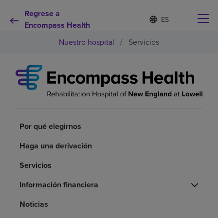
Regrese a
Lista
I
d
Encompass Health
de
i
idiomas
Nuestro hospital
/
Servicios
o
contraída
m
a
s
e
Por qué debe elegirnos
l
e
c
Servicios de rehabilitación
c
i
Por qué elegirnos
o
Pacientes y cuidadores
n
Haga una derivación
a
d
Servicios
Recursos de salud
o
Información financiera
Acerca de nosotros
Noticias