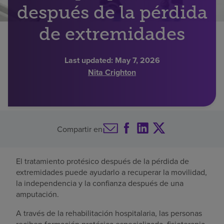
después de la pérdida
Buscar un centro
de extremidades
Inversores
Last updated:
May 7, 2026
Nita Crighton
Empleos
Pagar mi factura
Compartir en
El tratamiento protésico después de la pérdida de
extremidades puede ayudarlo a recuperar la movilidad,
la independencia y la confianza después de una
amputación.
A través de la rehabilitación hospitalaria, las personas