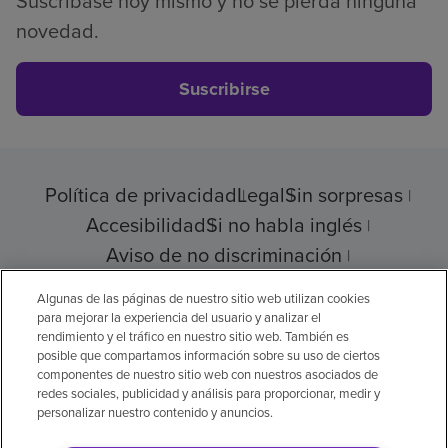
Suscríbase hoy mismo y no se pierda ninguna
novedad.
Suscribirse
Política de privacidad
Legal
Sin sorpresas
Accesibilidad
Si no habla inglés
Aviso de no discriminación
Cumplimiento de los proveedores
Algunas de las páginas de nuestro sitio web utilizan cookies
para mejorar la experiencia del usuario y analizar el
rendimiento y el tráfico en nuestro sitio web. También es
posible que compartamos información sobre su uso de ciertos
© 2026 Encompass Health Corporation
componentes de nuestro sitio web con nuestros asociados de
redes sociales, publicidad y análisis para proporcionar, medir y
Preferencias de cookies
personalizar nuestro contenido y anuncios.