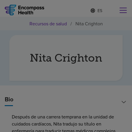
I
Lista
d
de
i
idiomas
Recursos de salud
/
Nita Crighton
o
Encuentre una localidad cerca de usted
contraída
m
a
s
e
l
Nita Crighton
Por qué debe elegirnos
e
c
c
Servicios de rehabilitación
i
o
n
Pacientes y cuidadores
a
d
Bio
o
Recursos de salud
Después de una carrera temprana en la unidad de
cuidados cardíacos, Nita tradujo su título en
Acerca de nosotros
enfermería para traducir temas médicos complejos