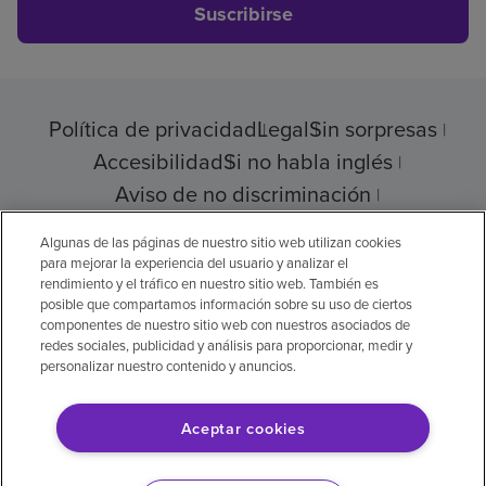
Suscribirse
Política de privacidad
Legal
Sin sorpresas
Accesibilidad
Si no habla inglés
Aviso de no discriminación
Cumplimiento de los proveedores
Algunas de las páginas de nuestro sitio web utilizan cookies
para mejorar la experiencia del usuario y analizar el
rendimiento y el tráfico en nuestro sitio web. También es
posible que compartamos información sobre su uso de ciertos
© 2026 Encompass Health Corporation
componentes de nuestro sitio web con nuestros asociados de
redes sociales, publicidad y análisis para proporcionar, medir y
Preferencias de cookies
personalizar nuestro contenido y anuncios.
Aceptar cookies
Aviso legal: Se tradujo con la ayuda de
inteligencia artificial (IA). La versión en inglés