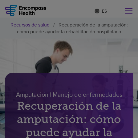
I
Lista
d
de
i
idiomas
Recursos de salud
/
Recuperación de la amputación:
o
Encuentre una localidad cerca de usted
contraída
cómo puede ayudar la rehabilitación hospitalaria
m
a
s
e
l
Por qué debe elegirnos
e
c
c
Servicios de rehabilitación
i
o
n
Amputación | Manejo de enfermedades
Pacientes y cuidadores
a
d
Recuperación de la
o
Recursos de salud
amputación: cómo
puede ayudar la
Acerca de nosotros