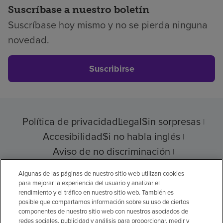
Suscríbase a nuestro boletín
Suscríbase hoy mismo y no se pierda ninguna
novedad.
Suscribirse
Política de privacidad
Legal
Sin sorpresas
Accesibilidad
Si no habla inglés
Aviso de no discriminación
Cumplimiento de los proveedores
Algunas de las páginas de nuestro sitio web utilizan cookies
para mejorar la experiencia del usuario y analizar el
rendimiento y el tráfico en nuestro sitio web. También es
posible que compartamos información sobre su uso de ciertos
© 2026 Encompass Health Corporation
componentes de nuestro sitio web con nuestros asociados de
redes sociales, publicidad y análisis para proporcionar, medir y