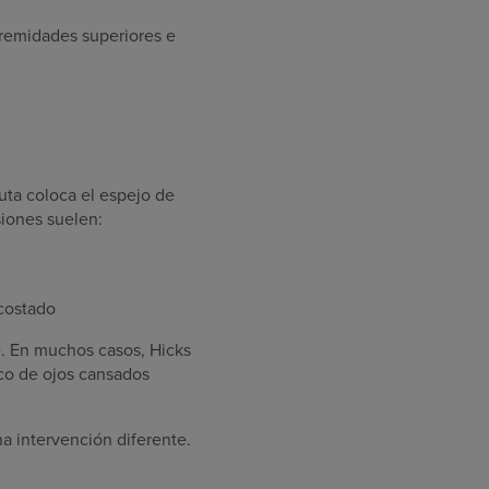
tremidades superiores e
uta coloca el espejo de
siones suelen:
acostado
se. En muchos casos, Hicks
oco de ojos cansados
 intervención diferente.