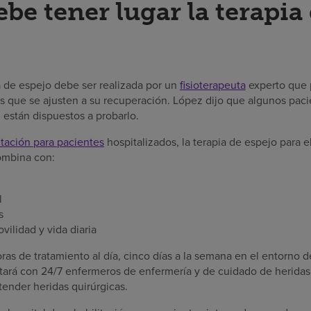
be tener lugar la terapia
ia de espejo debe ser realizada por un
fisioterapeuta
experto que 
ios que se ajusten a su recuperación. López dijo que algunos pac
 están dispuestos a probarlo.
itación para pacientes
hospitalizados, la terapia de espejo para 
ombina con:
l
s
ilidad y vida diaria
ras de tratamiento al día, cinco días a la semana en el entorno d
ntará con 24/7 enfermeros de enfermería y de cuidado de heridas
ender heridas quirúrgicas.