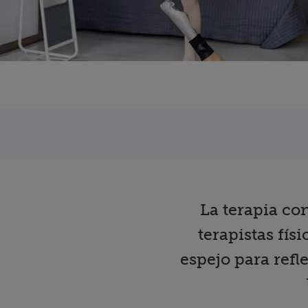
La terapia co
terapistas fís
espejo para refl