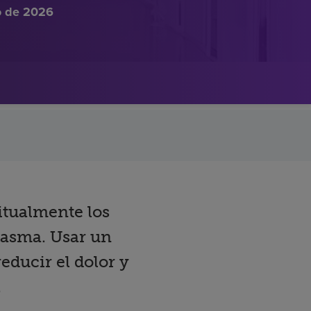
o de 2026
itualmente los
ntasma. Usar un
educir el dolor y
.