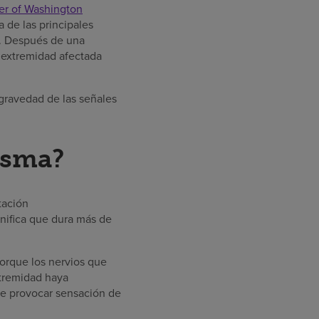
ner of Washington
 de las principales
a. Después de una
 extremidad afectada
 gravedad de las señales
asma?
tación
gnifica que dura más de
orque los nervios que
xtremidad haya
de provocar sensación de