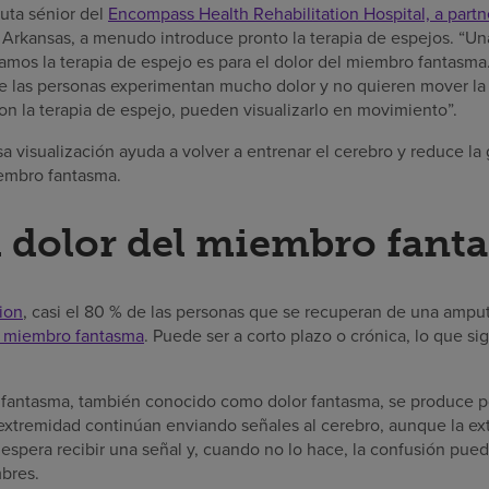
uta sénior del
Encompass Health Rehabilitation Hospital, a part
, Arkansas, a menudo introduce pronto la terapia de espejos. “Una
izamos la terapia de espejo es para el dolor del miembro fantasm
e las personas experimentan mucho dolor y no quieren mover la
on la terapia de espejo, pueden visualizarlo en movimiento”.
 visualización ayuda a volver a entrenar el cerebro y reduce la
iembro fantasma.
l dolor del miembro fant
ion
, casi el 80 % de las personas que se recuperan de una ampu
l miembro fantasma
. Puede ser a corto plazo o crónica, lo que si
d fantasma, también conocido como dolor fantasma, se produce p
extremidad continúan enviando señales al cerebro, aunque la e
 espera recibir una señal y, cuando no lo hace, la confusión pue
bres.