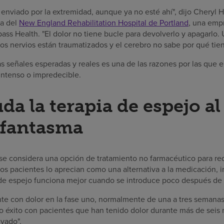
enviado por la extremidad, aunque ya no esté ahí", dijo Cheryl Hi
ia del
New England Rehabilitation Hospital de Portland
, una emp
ss Health. "El dolor no tiene bucle para devolverlo y apagarlo
s nervios están traumatizados y el cerebro no sabe por qué tiene 
as señales esperadas y reales es una de las razones por las que 
intenso o impredecible.
a la terapia de espejo al
fantasma
se considera una opción de tratamiento no farmacéutico para red
 pacientes lo aprecian como una alternativa a la medicación, in
a de espejo funciona mejor cuando se introduce poco después de 
te con dolor en la fase uno, normalmente de una a tres semanas 
o éxito con pacientes que han tenido dolor durante más de seis 
vado".