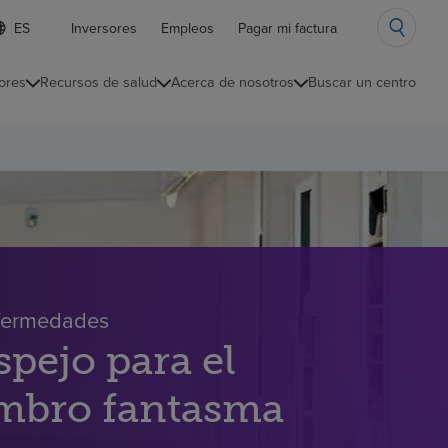
ista
Inversores
Empleos
Pagar mi factura
e
diomas
ores
Recursos de salud
Acerca de nosotros
Buscar un centro
ontraída
nfermedades
spejo para el
embro fantasma