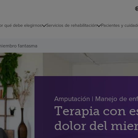
I
L
d
d
i
i
o
or qué debe elegirnos
Servicios de rehabilitación
Pacientes y cuidad
c
m
a
s
 miembro fantasma
e
l
e
c
c
i
o
n
a
Amputación | Manejo de e
d
o
Terapia con e
dolor del mi