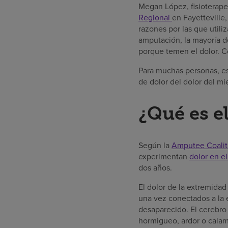
Megan López, fisioterape
Regional
en Fayetteville
razones por las que util
amputación, la mayoría d
porque temen el dolor. C
Para muchas personas, esa
de dolor del dolor del m
¿Qué es e
Según la
Amputee Coalit
experimentan
dolor en e
dos años.
El dolor de la extremida
una vez conectados a la 
desaparecido. El cerebro
hormigueo, ardor o calam