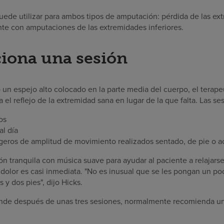
puede utilizar para ambos tipos de amputación: pérdida de las ex
ente con amputaciones de las extremidades inferiores.
iona una sesión
 un espejo alto colocado en la parte media del cuerpo, el terape
el reflejo de la extremidad sana en lugar de la que falta. Las se
os
al día
ligeros de amplitud de movimiento realizados sentado, de pie o 
ión tranquila con música suave para ayudar al paciente a relajar
l dolor es casi inmediata. "No es inusual que se les pongan un p
 y dos pies", dijo Hicks.
nde después de unas tres sesiones, normalmente recomienda una