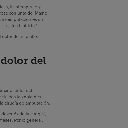
cks, fisioterapeuta y
resa conjunta del Maine
. Una amputación es un
tejido cicatricial”.
el dolor del miembro
 dolor del
ucir el dolor del
cluidos los opioides.
la cirugía de amputación.
después de la cirugía",
meses. Por lo general,