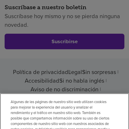
Suscríbase a nuestro boletín
Suscríbase hoy mismo y no se pierda ninguna
novedad.
Suscribirse
Política de privacidad
Legal
Sin sorpresas
Accesibilidad
Si no habla inglés
Aviso de no discriminación
Cumplimiento de los proveedores
Algunas de las páginas de nuestro sitio web utilizan cookies
para mejorar la experiencia del usuario y analizar el
rendimiento y el tráfico en nuestro sitio web. También es
posible que compartamos información sobre su uso de ciertos
componentes de nuestro sitio web con nuestros asociados de
© 2026 Encompass Health Corporation