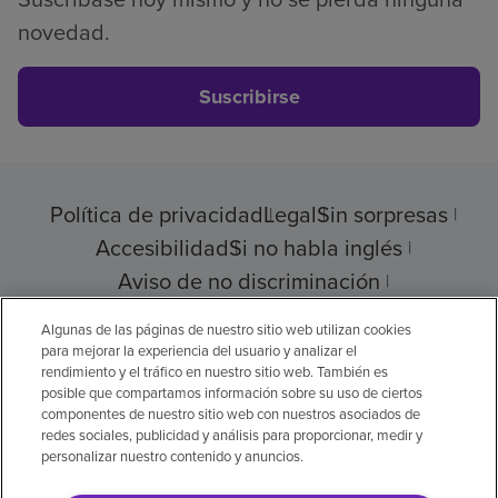
novedad.
Suscribirse
Política de privacidad
Legal
Sin sorpresas
Accesibilidad
Si no habla inglés
Aviso de no discriminación
Cumplimiento de los proveedores
Algunas de las páginas de nuestro sitio web utilizan cookies
para mejorar la experiencia del usuario y analizar el
rendimiento y el tráfico en nuestro sitio web. También es
posible que compartamos información sobre su uso de ciertos
componentes de nuestro sitio web con nuestros asociados de
© 2026 Encompass Health Corporation
redes sociales, publicidad y análisis para proporcionar, medir y
personalizar nuestro contenido y anuncios.
Preferencias de cookies