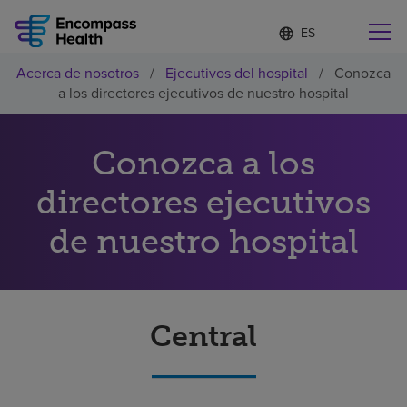
Lista
I
d
de
i
idiomas
Acerca de nosotros
/
Ejecutivos del hospital
/
Conozca
o
Encuentre una localidad cerca de usted
contraída
a los directores ejecutivos de nuestro hospital
m
a
s
e
Conozca a los
l
Por qué debe elegirnos
e
directores ejecutivos
c
c
Servicios de rehabilitación
de nuestro hospital
i
o
n
Pacientes y cuidadores
a
d
o
Central
Recursos de salud
Acerca de nosotros