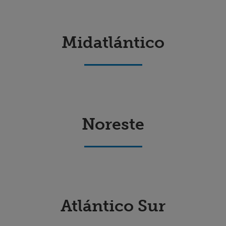
Buscar un centro
Midatlántico
Inversores
Empleos
Pagar mi factura
Noreste
Atlántico Sur