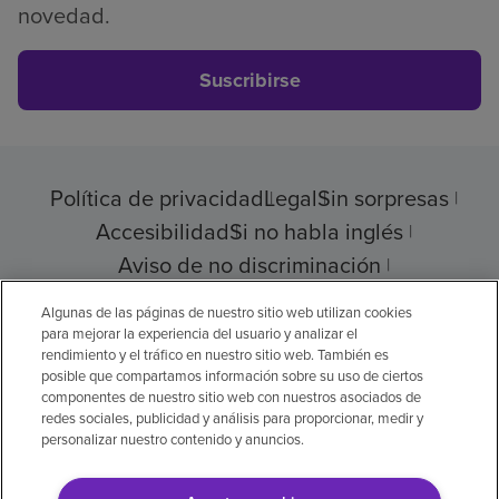
novedad.
Suscribirse
Política de privacidad
Legal
Sin sorpresas
Accesibilidad
Si no habla inglés
Aviso de no discriminación
Cumplimiento de los proveedores
Algunas de las páginas de nuestro sitio web utilizan cookies
para mejorar la experiencia del usuario y analizar el
rendimiento y el tráfico en nuestro sitio web. También es
posible que compartamos información sobre su uso de ciertos
componentes de nuestro sitio web con nuestros asociados de
© 2026 Encompass Health Corporation
redes sociales, publicidad y análisis para proporcionar, medir y
personalizar nuestro contenido y anuncios.
Preferencias de cookies