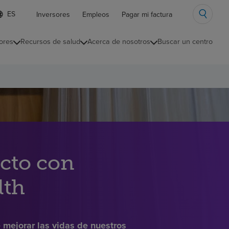
ista
Inversores
Empleos
Pagar mi factura
e
diomas
ores
Recursos de salud
Acerca de nosotros
Buscar un centro
ontraída
cto con
lth
 mejorar las vidas de nuestros