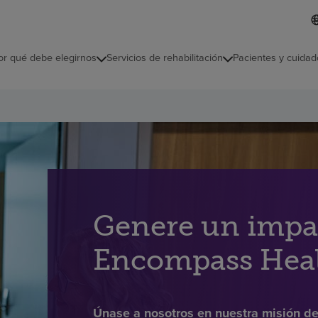
L
I
d
d
i
i
o
or qué debe elegirnos
Servicios de rehabilitación
Pacientes y cuidad
c
m
a
s
e
l
e
c
c
i
o
n
a
Genere un impa
d
o
Encompass Hea
Únase a nosotros en nuestra misión de