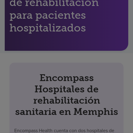
de rehabilitación
Buscar un centro
para pacientes
hospitalizados
Inversores
Empleos
Pagar mi factura
Encompass
Hospitales de
rehabilitación
sanitaria en Memphis
Encompass Health cuenta con dos hospitales de