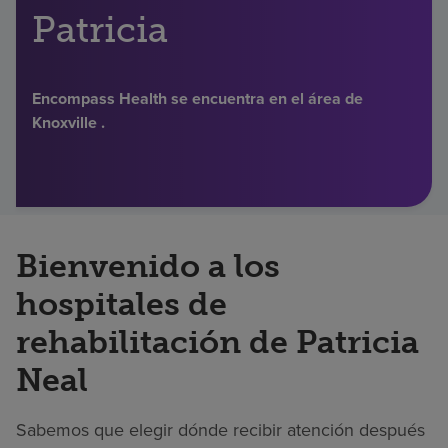
Patricia
Buscar un centro
Encompass Health se encuentra en el área de
Inversores
Knoxville .
Empleos
Pagar mi factura
Bienvenido a los
hospitales de
rehabilitación de Patricia
Neal
Sabemos que elegir dónde recibir atención después