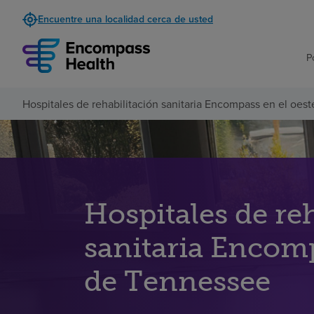
Encuentre una localidad cerca de usted
P
Hospitales de rehabilitación sanitaria Encompass en el oes
Hospitales de re
sanitaria Encomp
de Tennessee