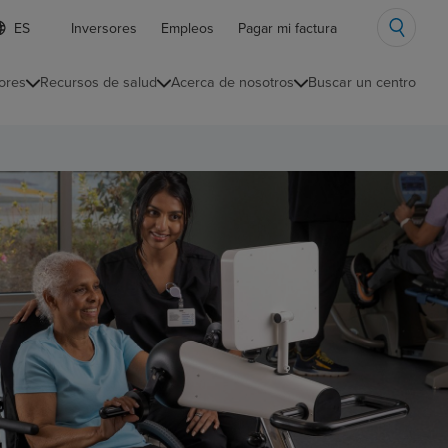
ista
Inversores
Empleos
Pagar mi factura
e
diomas
ores
Recursos de salud
Acerca de nosotros
Buscar un centro
ontraída