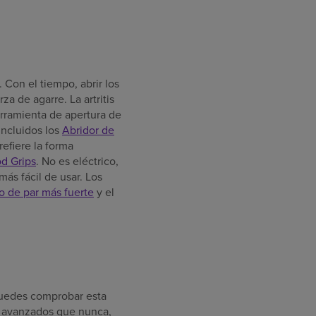
 Con el tiempo, abrir los
a de agarre. La artritis
rramienta de apertura de
incluidos los
Abridor de
refiere la forma
od Grips
. No es eléctrico,
ás fácil de usar. Los
o de par más fuerte
y el
 puedes comprobar esta
s avanzados que nunca,