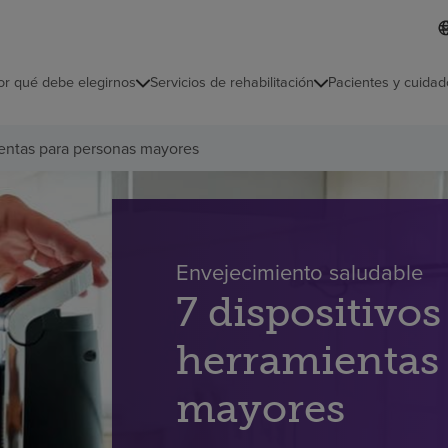
I
L
d
d
i
i
o
or qué debe elegirnos
Servicios de rehabilitación
Pacientes y cuidad
c
m
a
s
ientas para personas mayores
e
l
e
c
c
i
o
Envejecimiento saludable
n
7 dispositivos
a
d
o
herramientas
mayores