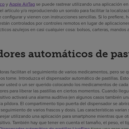
co
y
Apple AirTag
se puede rastrear utilizando una aplicación e
l artículo y/o reproduciendo un sonido para facilitar la localizac
 configurar y vienen con instrucciones sencillas. Si lo prefiere
stán controlados por controles remotos en lugar de aplicaciones.
ticos azulejos en casi cualquier cosa: bolsos, carteras, mandos a
ores automáticos de past
doras facilitan el seguimiento de varios medicamentos, pero se 
los tome. Introduzca el dispensador automático de pastillas. Est
por usted o un ser querido colocando los medicamentos de cada
res para liberar las pastillas en ciertos momentos. Cuando lle
itivo activará una alarma auditiva (en algunos casos también una
 píldora. El compartimento tipo puerta del dispensador se abrirá 
seguimiento de varios frascos y dosis. Las características varía
ejar utilizando una aplicación para smartphone mientras que o
itivo. También hay que tener en cuenta el tamaño, el peso, el tip
Dispensador automático de pastillas LiveFine
tiene una gran capa