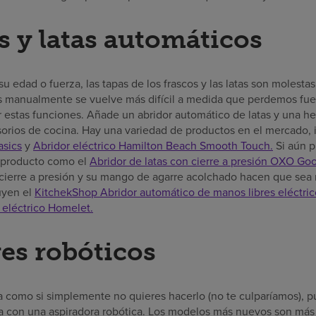
s y latas automáticos
edad o fuerza, las tapas de los frascos y las latas son molestas.
tas manualmente se vuelve más difícil a medida que perdemos fuerz
estas funciones. Añade un abridor automático de latas y una he
orios de cocina. Hay una variedad de productos en el mercado, 
asics
y
Abridor eléctrico Hamilton Beach Smooth Touch.
Si aún p
n producto como el
Abridor de latas con cierre a presión OXO Go
 cierre a presión y su mango de agarre acolchado hacen que sea m
luyen el
KitchekShop Abridor automático de manos libres eléctric
eléctrico Homelet.
es robóticos
gía como si simplemente no quieres hacerlo (no te culparíamos),
sta con una aspiradora robótica. Los modelos más nuevos son má