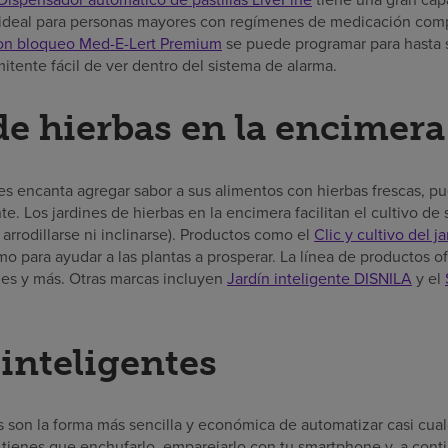
 ideal para personas mayores con regímenes de medicación comp
con bloqueo Med-E-Lert Premium
se puede programar para hasta se
itente fácil de ver dentro del sistema de alarma.
de hierbas en la encimera
es encanta agregar sabor a sus alimentos con hierbas frescas, pue
te. Los jardines de hierbas en la encimera facilitan el cultivo de 
 arrodillarse ni inclinarse). Productos como el
Clic y cultivo del j
o para ayudar a las plantas a prosperar. La línea de productos o
rdes y más. Otras marcas incluyen
Jardín inteligente DISNILA
y el
inteligentes
 son la forma más sencilla y económica de automatizar casi cual
 tienes que enchufarlo, emparejarlo con tu smartphone y, a cont