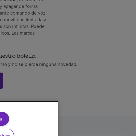
 y apagar de forma
diante comando de voz
on movilidad limitada y
s son infinitas. Puede
nicos. Las marcas
uestro boletín
smo y no se pierda ninguna novedad.
s
okies