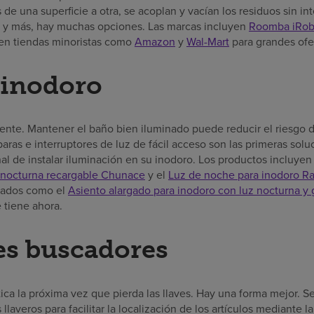
e una superficie a otra, se acoplan y vacían los residuos sin in
 y más, hay muchas opciones. Las marcas incluyen
Roomba iRob
en tiendas minoristas como
Amazon
y
Wal-Mart
para grandes ofe
 inodoro
mente. Mantener el baño bien iluminado puede reducir el riesgo de
aras e interruptores de luz de fácil acceso son las primeras solu
al de instalar iluminación en su inodoro. Los productos incluyen
 nocturna recargable Chunace
y el
Luz de noche para inodoro R
rados como el
Asiento alargado para inodoro con luz nocturna y g
 tiene ahora.
es buscadores
ica la próxima vez que pierda las llaves. Hay una forma mejor. 
laveros para facilitar la localización de los artículos mediante l