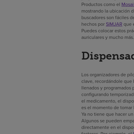
Productos como el
Mosai
mostrando la ubicación de
buscadores son fáciles de
hechos por
SIMJAR
que e
Puedes colocar estos prác
auriculares y mucho más.
Dispensad
Los organizadores de píl
clave, recordándole que 
llenados y programados 
configurando temporizado
el medicamento, el dispos
es el momento de tomar la
Ya no tiene que hacer un 
Algunos se pueden empar
directamente en el dispos
factores. Por ejemplo, el