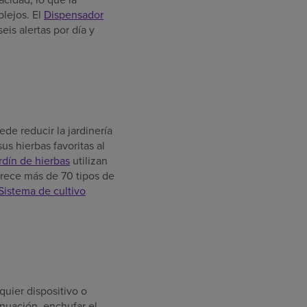
lejos. El
Dispensador
is alertas por día y
de reducir la jardinería
sus hierbas favoritas al
ardín de hierbas
utilizan
frece más de 70 tipos de
Sistema de cultivo
quier dispositivo o
inuación, enchufar el