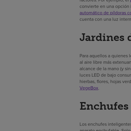
convierte en una opción
automático de píldoras 
cuenta con una luz interm
Jardines 
Para aquellos a quienes l
al aire libre más extenuan
alcance de la mano (y sin
luces LED de bajo consum
hierbas, flores, hojas ve
VegeBox
.
Enchufes 
Los enchufes inteligentes
aparato enchufable. Solo