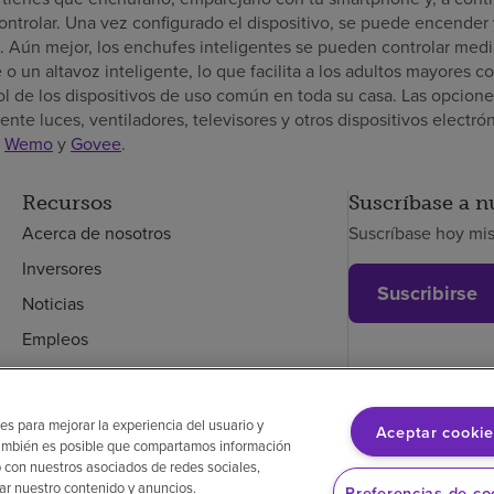
controlar. Una vez configurado el dispositivo, se puede encender
. Aún mejor, los enchufes inteligentes se pueden controlar me
o un altavoz inteligente, lo que facilita a los adultos mayores c
rol de los dispositivos de uso común en toda su casa. Las opcione
nte luces, ventiladores, televisores y otros dispositivos electró
,
Wemo
y
Govee
.
Recursos
Suscríbase a n
Acerca de nosotros
Suscríbase hoy mi
Inversores
Suscribirse
Noticias
Empleos
Empleados
es para mejorar la experiencia del usuario y
Aceptar cookie
. También es posible que compartamos información
glés
Aviso de no discriminación
Cumplimiento de los proveedores
 con nuestros asociados de redes sociales,
zar nuestro contenido y anuncios.
Preferencias de co