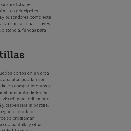
n su smartphone
ión. Los principales
, hay buscadores como este
 No son solo para llaves.
 distancia, fundas para
illas
quedan cortos en un área
os aparatos pueden ser
 día en compartimentos y
gue el momento de tomar
 visual) para indicar que
y dispensará la pastilla.
n según el modelo.
tros se programan
o de pantalla y otros
cidad, lo que la