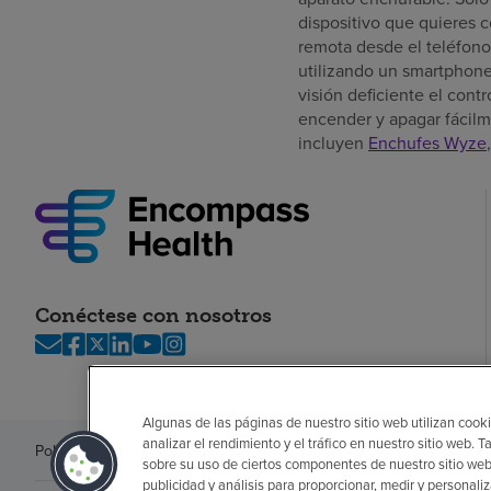
dispositivo que quieres 
remota desde el teléfono
utilizando un smartphone 
visión deficiente el cont
encender y apagar fácilme
incluyen
Enchufes Wyze
Conéctese con nosotros
Algunas de las páginas de nuestro sitio web utilizan cooki
analizar el rendimiento y el tráfico en nuestro sitio web
Política de privacidad
Legal
Sin sorpresas
Accesibilidad
Si no habla in
sobre su uso de ciertos componentes de nuestro sitio web
publicidad y análisis para proporcionar, medir y personali