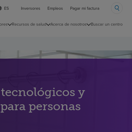
ista
Inversores
Empleos
Pagar mi factura
e
diomas
ores
Recursos de salud
Acerca de nosotros
Buscar un centro
ontraída
 tecnológicos y
 para personas