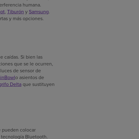
terferencia humana.
ot
,
Tiburón
y
Samsung
.
rtas y más opciones.
 caídas. Si bien las
ciones que se le ocurren,
 luces de sensor de
ainBowl
o asientos de
rifo Delta
que sustituyen
Se pueden colocar
a tecnología Bluetooth.