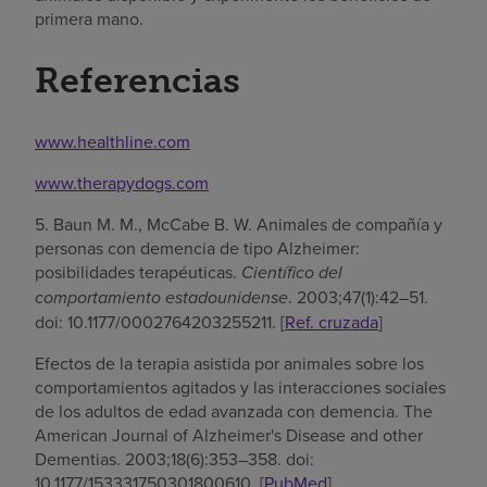
primera mano.
Referencias
www.healthline.com
www.therapydogs.com
5. Baun M. M., McCabe B. W. Animales de compañía y
personas con demencia de tipo Alzheimer:
posibilidades terapéuticas.
Científico del
comportamiento estadounidense
. 2003;47(1):42–51.
doi: 10.1177/0002764203255211. [
Ref. cruzada
]
Efectos de la terapia asistida por animales sobre los
comportamientos agitados y las interacciones sociales
de los adultos de edad avanzada con demencia. The
American Journal of Alzheimer's Disease and other
Dementias. 2003;18(6):353–358. doi:
10.1177/153331750301800610. [
PubMed
]