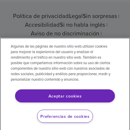
Política de privacidad
Legal
Sin sorpresas
Accesibilidad
Si no habla inglés
Aviso de no discriminación
Cumplimiento de los proveedores
Algunas de las páginas de nuestro sitio web utilizan cookies
para mejorar la experiencia del usuario y analizar el
rendimiento y el tráfico en nuestro sitio web. También es
posible que compartamos información sobre su uso de ciertos
© 2026 Encompass Health Corporation
componentes de nuestro sitio web con nuestros asociados de
redes sociales, publicidad y análisis para proporcionar, medir y
Preferencias de cookies
personalizar nuestro contenido y anuncios.
Aceptar cookies
Aviso legal: Se tradujo con la ayuda de
inteligencia artificial (IA). La versión en inglés
Preferencias de cookies
es la versión oficial.