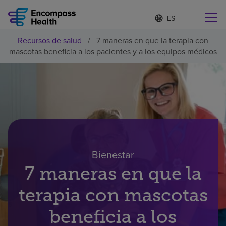
I
Lista
d
de
i
idiomas
Recursos de salud
/
7 maneras en que la terapia con
o
Encuentre una localidad cerca de usted
contraída
mascotas beneficia a los pacientes y a los equipos médicos
m
a
s
e
l
Por qué debe elegirnos
e
c
c
Servicios de rehabilitación
i
o
n
Bienestar
Pacientes y cuidadores
a
d
7 maneras en que la
o
Recursos de salud
terapia con mascotas
beneficia a los
Acerca de nosotros