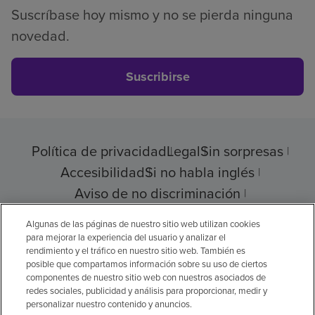
Suscríbase hoy mismo y no se pierda ninguna
novedad.
Suscribirse
Política de privacidad
Legal
Sin sorpresas
Accesibilidad
Si no habla inglés
Aviso de no discriminación
Cumplimiento de los proveedores
Algunas de las páginas de nuestro sitio web utilizan cookies
para mejorar la experiencia del usuario y analizar el
rendimiento y el tráfico en nuestro sitio web. También es
posible que compartamos información sobre su uso de ciertos
componentes de nuestro sitio web con nuestros asociados de
© 2026 Encompass Health Corporation
redes sociales, publicidad y análisis para proporcionar, medir y
personalizar nuestro contenido y anuncios.
Preferencias de cookies