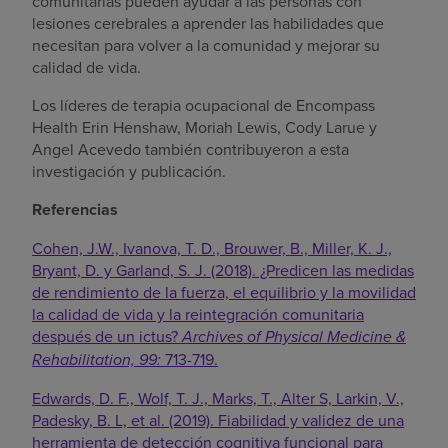
comunitarias pueden ayudar a las personas con
lesiones cerebrales a aprender las habilidades que
necesitan para volver a la comunidad y mejorar su
calidad de vida.
Los líderes de terapia ocupacional de Encompass
Health Erin Henshaw, Moriah Lewis, Cody Larue y
Angel Acevedo también contribuyeron a esta
investigación y publicación.
Referencias
Cohen, J.W., Ivanova, T. D., Brouwer, B., Miller, K. J.,
Bryant, D. y Garland, S. J. (2018). ¿Predicen las medidas
de rendimiento de la fuerza, el equilibrio y la movilidad
la calidad de vida y la reintegración comunitaria
después de un ictus?
Archives of Physical Medicine &
Rehabilitation, 99:
713-719.
Edwards, D. F., Wolf, T. J., Marks, T., Alter S, Larkin, V.,
Padesky, B. L, et al. (2019). Fiabilidad y validez de una
herramienta de detección cognitiva funcional para