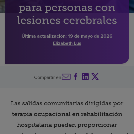
para personas con
Buscar un centro
lesiones cerebrales
Inversores
Última actualización:
19 de mayo de 2026
Elizabeth Lus
Empleos
Pagar mi factura
Compartir en
Las salidas comunitarias dirigidas por
terapia ocupacional en rehabilitación
hospitalaria pueden proporcionar