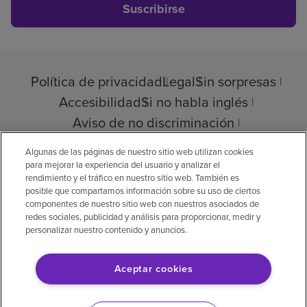
Suscribirse
Política de privacidad
Legal
Sin sorpresas
Accesibilidad
Si no habla inglés
Aviso de no discriminación
Cumplimiento de los proveedores
Algunas de las páginas de nuestro sitio web utilizan cookies
para mejorar la experiencia del usuario y analizar el
rendimiento y el tráfico en nuestro sitio web. También es
posible que compartamos información sobre su uso de ciertos
componentes de nuestro sitio web con nuestros asociados de
© 2026 Encompass Health Corporation
redes sociales, publicidad y análisis para proporcionar, medir y
personalizar nuestro contenido y anuncios.
Preferencias de cookies
Aceptar cookies
Aviso legal: Se tradujo con la ayuda de
inteligencia artificial (IA). La versión en inglés