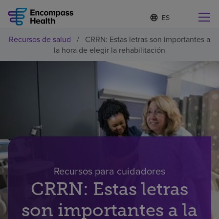
I
Lista
d
de
i
idiomas
Recursos de salud
/
CRRN: Estas letras son importantes a
o
Encuentre una localidad cerca de usted
contraída
la hora de elegir la rehabilitación
m
a
s
e
l
Por qué debe elegirnos
e
c
c
Servicios de rehabilitación
i
o
n
Pacientes y cuidadores
a
d
Recursos para cuidadores
o
Recursos de salud
CRRN: Estas letras
son importantes a la
Acerca de nosotros