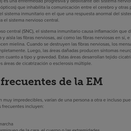
M) es una enfermedad progresiva y debilitante del sistema nervio
ópticos) que inhabilita la comunicación entre el cerebro y otras 
l sistema inmunitario en el que una respuesta anormal del siste
a el sistema nervioso central.
so central (SNC), el sistema inmunitario causa inflamación que da
y aísla las fibras nerviosas, así como las fibras nerviosas en sí, e
cen mielina. Cuando se destruyen las fibras nerviosas, los mens
ompletamente. Luego, las áreas dañadas producen síntomas neur
en cuanto a tipo y gravedad. Estas áreas desarrollan tejido cicatr
s áreas de cicatrización o esclerosis múltiple.
frecuentes de la EM
n muy impredecibles, varían de una persona a otra e incluso pue
 frecuentes incluyen:
 marcha
migueo de la cara, el cuerpo o las extremidades