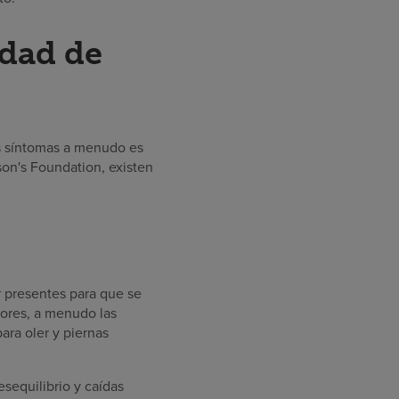
edad de
os síntomas a menudo es
son's Foundation, existen
ar presentes para que se
lores, a menudo las
ara oler y piernas
sequilibrio y caídas