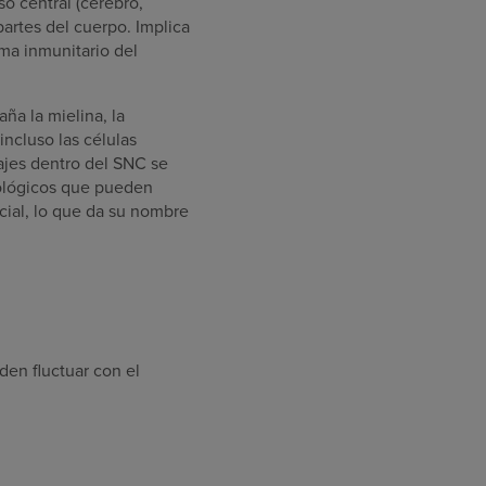
so central (cerebro,
partes del cuerpo. Implica
ma inmunitario del
ña la mielina, la
 incluso las células
ajes dentro del SNC se
ológicos que pueden
icial, lo que da su nombre
den fluctuar con el