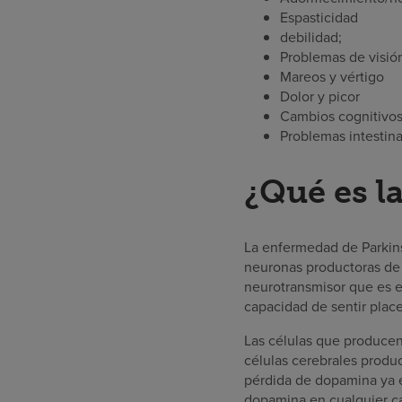
Espasticidad
debilidad;
Problemas de visión
Mareos y vértigo
Dolor y picor
Cambios cognitivo
Problemas intestina
¿Qué es l
La enfermedad de Parkin
neuronas productoras de 
neurotransmisor que es el
capacidad de sentir place
Las células que produce
células cerebrales produ
pérdida de dopamina ya e
dopamina en cualquier ca