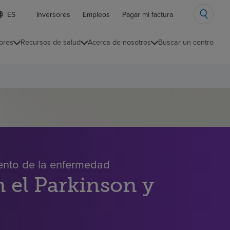
ista
Inversores
Empleos
Pagar mi factura
e
diomas
ores
Recursos de salud
Acerca de nosotros
Buscar un centro
ontraída
miento de la enfermedad
n el Parkinson y