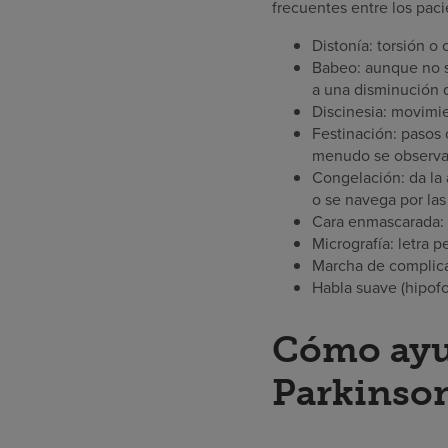
frecuentes entre los pac
Distonía: torsión o
Babeo: aunque no s
a una disminución 
Discinesia: movimien
Festinación: pasos 
menudo se observa 
Congelación: da la 
o se navega por las
Cara enmascarada: r
Micrografía: letra
Marcha de complic
Habla suave (hipofo
Cómo ayud
Parkinso