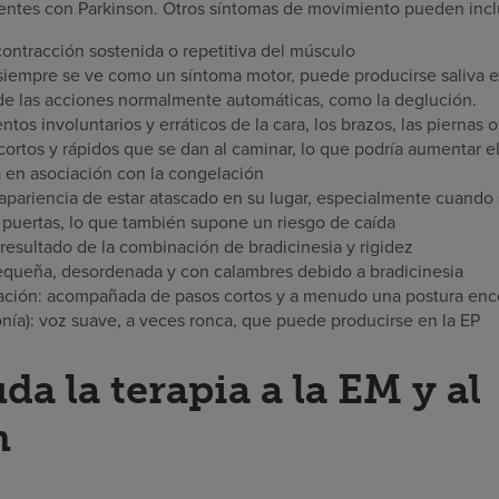
ientes con Parkinson. Otros síntomas de movimiento pueden inclu
 contracción sostenida o repetitiva del músculo
iempre se ve como un síntoma motor, puede producirse saliva 
de las acciones normalmente automáticas, como la deglución.
tos involuntarios y erráticos de la cara, los brazos, las piernas o
cortos y rápidos que se dan al caminar, lo que podría aumentar el
en asociación con la congelación
apariencia de estar atascado en su lugar, especialmente cuando s
 puertas, lo que también supone un riesgo de caída
esultado de la combinación de bradicinesia y rigidez
 pequeña, desordenada y con calambres debido a bradicinesia
ación: acompañada de pasos cortos y a menudo una postura enc
nía): voz suave, a veces ronca, que puede producirse en la EP
a la terapia a la EM y al
n