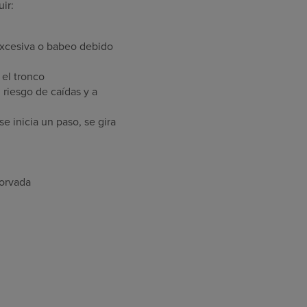
ir:
excesiva o babeo debido
 el tronco
 riesgo de caídas y a
e inicia un paso, se gira
orvada