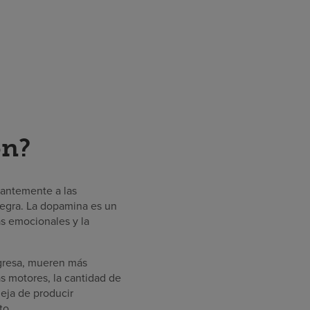
on?
nantemente a las
negra. La dopamina es un
as emocionales y la
gresa, mueren más
s motores, la cantidad de
eja de producir
to.