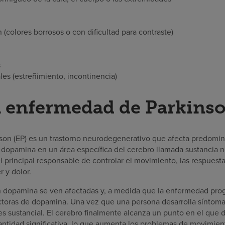
 (colores borrosos o con dificultad para contraste)
s
les (estreñimiento, incontinencia)
a enfermedad de Parkins
son (EP) es un trastorno neurodegenerativo que afecta predomi
dopamina en un área específica del cerebro llamada sustancia 
 principal responsable de controlar el movimiento, las respuest
r y dolor.
n dopamina se ven afectadas y, a medida que la enfermedad pro
ctoras de dopamina. Una vez que una persona desarrolla síntoma
s sustancial. El cerebro finalmente alcanza un punto en el que d
ntidad significativa, lo que aumenta los problemas de movimien