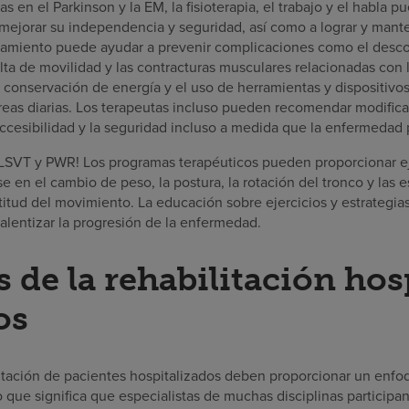
s en el Parkinson y la EM, la fisioterapia, el trabajo y el habla p
mejorar su independencia y seguridad, así como a lograr y mant
atamiento puede ayudar a prevenir complicaciones como el desc
lta de movilidad y las contracturas musculares relacionadas con l
 conservación de energía y el uso de herramientas y dispositiv
tareas diarias. Los terapeutas incluso pueden recomendar modific
accesibilidad y la seguridad incluso a medida que la enfermedad 
 LSVT y PWR! Los programas terapéuticos pueden proporcionar ej
se en el cambio de peso, la postura, la rotación del tronco y las 
entitud del movimiento. La educación sobre ejercicios y estrategia
alentizar la progresión de la enfermedad.
 de la rehabilitación hos
os
itación de pacientes hospitalizados deben proporcionar un enfoq
lo que significa que especialistas de muchas disciplinas participa