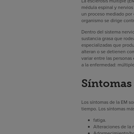
La esclerosis múltiple (E
médula espinal y nervios 
un proceso mediado por e
organismo se dirige contr
Dentro del sistema nervio
sustancia grasa que rodea 
especializadas que produ
alteran o se detienen c
variar entre las personas 
a la enfermedad: múltiple
Síntomas 
Los síntomas de la EM so
tiempo. Los síntomas más
fatiga.
Alteraciones de la
Adormecimiento/hor