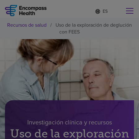
Lista
I
d
de
i
idiomas
Recursos de salud
/
Uso de la exploración de deglución
o
Encuentre una localidad cerca de usted
contraída
con FEES
m
a
s
e
l
Por qué debe elegirnos
e
c
c
Servicios de rehabilitación
i
o
n
Pacientes y cuidadores
a
d
o
Recursos de salud
Investigación clínica y recursos
Uso de la exploración
Acerca de nosotros