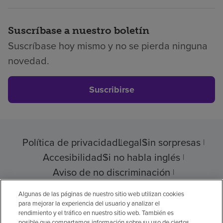
Suscríbase a nuestro boletín
Suscríbase hoy mismo y no se pierda ninguna
novedad.
Suscribirse
Política de privacidad
Legal
Sin sorpresas
Accesibilidad
Si no habla inglés
Aviso de no discriminación
Cumplimiento de los proveedores
Algunas de las páginas de nuestro sitio web utilizan cookies
para mejorar la experiencia del usuario y analizar el
rendimiento y el tráfico en nuestro sitio web. También es
posible que compartamos información sobre su uso de ciertos