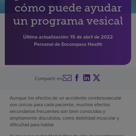
cómo puede ayudar
Buscar un centro
un programa vesical
Inversores
Última actualización:
15 de abril de 2022
Personal de Encompass Health
Empleos
Pagar mi factura
Compartir en
Aunque los efectos de un accidente cerebrovascular
son únicos para cada paciente, muchos efectos
secundarios frecuentes son bien conocidos y
ampliamente discutidos, como debilidad muscular y
dificultad para hablar.