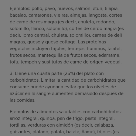
Ejemplos: pollo, pavo, huevos, salmón, atún, tilapia,
bacalao, camarones, vieiras, almejas, langosta, cortes
de carne de res magra (es decir, chuleta, redondo,
solomillo, flanco, solomillo), cortes de cerdo magra (es
decir, lomo central, chuleta, solomillo), carnes de deli
magras, queso y queso cottage. Las proteínas
vegetales incluyen frijoles, lentejas, hummus, falafel,
frutos secos, mantequilla de frutos secos, edamame,
tofu, tempeh y sustitutos de carne de origen vegetal.
3. Llene una cuarta parte (25%) del plato con
carbohidratos. Limitar la cantidad de carbohidratos que
consume puede ayudar a evitar que los niveles de
azúcar en la sangre aumenten demasiado después de
las comidas.
Ejemplos de alimentos saludables con carbohidratos:
arroz integral, quinoa, pan de trigo, pasta integral,
tortillas, verduras con almidón (es decir, calabaza,
guisantes, plátano, patata, batata, ñame), frijoles (es