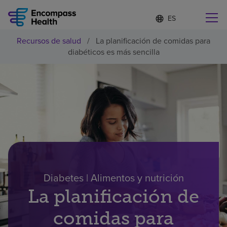
Lista
I
d
de
i
idiomas
Recursos de salud
/
La planificación de comidas para
o
Encuentre una localidad cerca de usted
contraída
diabéticos es más sencilla
m
a
s
e
l
Por qué debe elegirnos
e
c
c
Servicios de rehabilitación
i
o
n
Pacientes y cuidadores
a
d
Diabetes | Alimentos y nutrición
o
Recursos de salud
La planificación de
comidas para
Acerca de nosotros