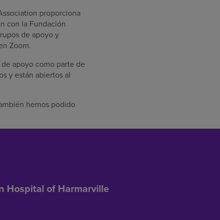
Association proporciona
ón con la Fundación
grupos de apoyo y
 en Zoom.
s de apoyo como parte de
s y están abiertos al
e también hemos podido
n Hospital of Harmarville