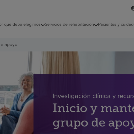
L
I
d
d
i
i
o
or qué debe elegirnos
Servicios de rehabilitación
Pacientes y cuidad
c
m
a
s
de apoyo
e
l
e
c
c
i
o
n
a
Investigación clínica y recur
d
o
Inicio y man
grupo de apo