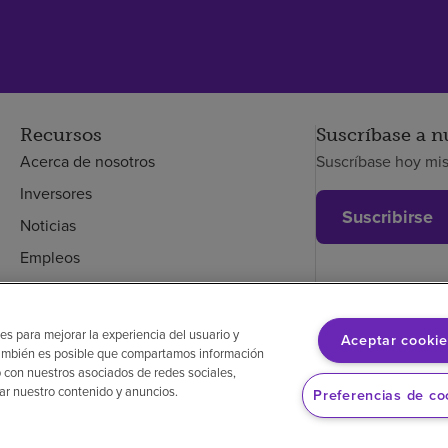
Recursos
Suscríbase a n
Acerca de nosotros
Suscríbase hoy mi
Inversores
Suscribirse
Noticias
Empleos
Empleados
es para mejorar la experiencia del usuario y
Aceptar cookie
. También es posible que compartamos información
glés
Aviso de no discriminación
Cumplimiento de los proveedores
 con nuestros asociados de redes sociales,
zar nuestro contenido y anuncios.
Preferencias de co