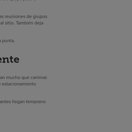
las reuniones de grupos
l sitio. También deja
a punta.
ente
ngan mucho que caminar.
o estacionamiento
cipantes llegan temprano