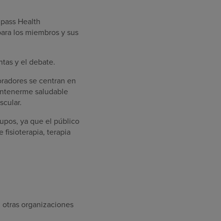
mpass Health
para los miembros y sus
tas y el debate.
oradores se centran en
antenerme saludable
scular.
upos, ya que el público
isioterapia, terapia
 otras organizaciones
.