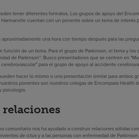
ueden tener diferentes formatos. Los grupos de apoyo del Enco
of Harmarville cuentan con un ponente sobre un tema de interés 
n aproximadamente una hora con tiempo después para las pregun
n función de un tema. Para el grupo de Parkinson, el tema y los 
medad de Parkinson”. Busco presentadores que se centren en "M
cerebrovascular" para el grupo de apoyo al accidente cerebrova
ueden hacer lo mismo o una presentación similar para ambos gr
nuestros ponentes son nuestros colegas de Encompass Health de f
 psicología.
 relaciones
o comunitario nos ha ayudado a construir relaciones sólidas con
vivientes de ictus y a las personas con enfermedad de Parkinson