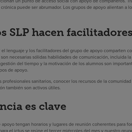
cionan un punto de acceso social con apoyo de compañeros. Tra
crónica puede ser abrumador. Los grupos de apoyo alientan a lo
os SLP hacen facilitadores
y el lenguaje y los facilitadores del grupo de apoyo comparten c
 son necesarias sólidas habilidades de comunicación, incluida la
 gestión del tiempo y la motivación de los alumnos son important
upos de apoyo.
os profesionales sanitarios, conocer los recursos de la comunidad
ón también son activos útiles.
ncia es clave
e apoyo tengan horarios y lugares de reunión coherentes para fom
ara el ictus se reúne el tercer miércoles del mes y nuestro grup