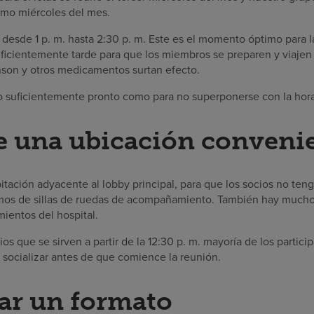
timo miércoles del mes.
esde 1 p. m. hasta 2:30 p. m. Este es el momento óptimo para 
ficientemente tarde para que los miembros se preparen y viajen a
nson y otros medicamentos surtan efecto.
o suficientemente pronto como para no superponerse con la hor
e una ubicación conveni
tación adyacente al lobby principal, para que los socios no te
emos de sillas de ruedas de acompañamiento. También hay much
mientos del hospital.
rios que se sirven a partir de la 12:30 p. m. mayoría de los parti
y socializar antes de que comience la reunión.
ar un formato