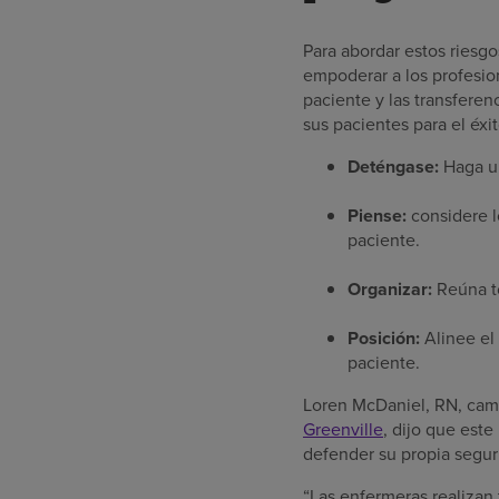
Para abordar estos riesg
empoderar a los profesion
paciente y las transferenc
sus pacientes para el éx
Deténgase:
Haga un
Piense:
considere l
paciente.
Organizar:
Reúna t
Posición:
Alinee el
paciente.
Loren McDaniel, RN, cam
Greenville
, dijo que este
defender su propia segur
“Las enfermeras realizan 