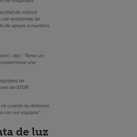
 los hospitales.
acidad de realizar
es con problemas de
ata de apoyar a nuestros
ión”, dijo. “Tener un
 proporcionar una
ospitales de
sores de STOP,
í es cuando su defensor
a con sus equipos”.
ta de luz