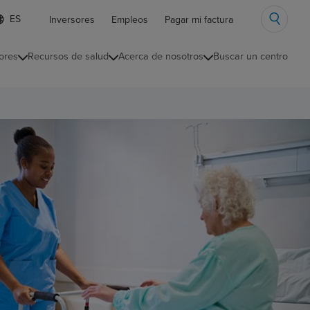
ista
Inversores
Empleos
Pagar mi factura
e
diomas
ores
Recursos de salud
Acerca de nosotros
Buscar un centro
ontraída