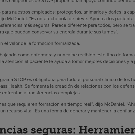
e los campeones de STOP proporcionan apoyo continuo dentro de
para nuestros empleados: protegerlos, animarlos y darles la cap
 dijo McDaniel. “Es un efecto bola de nieve. Ayuda a los pacient
nsferencias más seguras. Parece diferente para todos, pero se tr
ra que puedan conservar su energía durante sus turnos”.
 el valor de la formación formalizada.
abajando como enfermera y nunca he recibido este tipo de formac
la atención al paciente le ayuda a tomar mejores decisiones y a
ograma STOP es obligatoria para todo el personal clínico de los h
ass Health. Se fomenta la creación de relaciones con los defen
enfrentan a transferencias complejas.
ones que requieren formación en tiempo real”, dijo McDaniel. “Ah
un recurso vital. Es una forma de generar y mantener la confianz
ncias seguras: Herramien