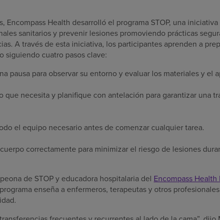
os, Encompass Health desarrolló el programa STOP, una iniciativa
ales sanitarios y prevenir lesiones promoviendo prácticas segura
ias. A través de esta iniciativa, los participantes aprenden a pre
ito siguiendo cuatro pasos clave:
a pausa para observar su entorno y evaluar los materiales y el 
o que necesita y planifique con antelación para garantizar una t
odo el equipo necesario antes de comenzar cualquier tarea.
 cuerpo correctamente para minimizar el riesgo de lesiones dura
peona de STOP y educadora hospitalaria del
Encompass Health R
 programa enseña a enfermeros, terapeutas y otros profesionales 
idad.
transferencias frecuentes y recurrentes al lado de la cama”, dijo