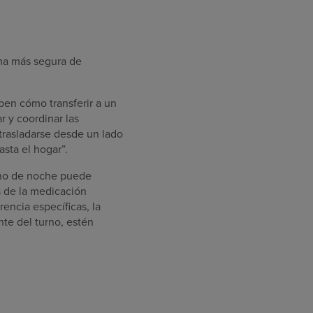
rma más segura de
ben cómo transferir a un
r y coordinar las
trasladarse desde un lado
asta el hogar”.
urno de noche puede
os de la medicación
encia específicas, la
te del turno, estén