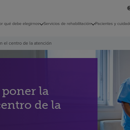
L
I
d
d
i
i
o
or qué debe elegirnos
Servicios de rehabilitación
Pacientes y cuidad
c
m
a
s
 el centro de la atención
e
l
e
c
c
i
o
n
poner la
a
d
o
entro de la