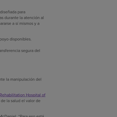
 diseñada para
s durante la atención al
pararse a sí mismos y a
apoyo disponibles.
ransferencia segura del
nte la manipulación del
ehabilitation Hospital of
de la salud el valor de
 McDaniel. “Para eso está