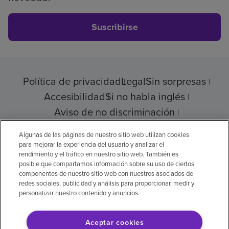
Suscribirse
Política de privacidad
Legal
Sin sorpresas
Accesibilidad
Si no habla inglés
Aviso de no discriminación
Cumplimiento de los proveedores
Algunas de las páginas de nuestro sitio web utilizan cookies
para mejorar la experiencia del usuario y analizar el
rendimiento y el tráfico en nuestro sitio web. También es
posible que compartamos información sobre su uso de ciertos
© 2026 Encompass Health Corporation
componentes de nuestro sitio web con nuestros asociados de
redes sociales, publicidad y análisis para proporcionar, medir y
Preferencias de cookies
personalizar nuestro contenido y anuncios.
Aceptar cookies