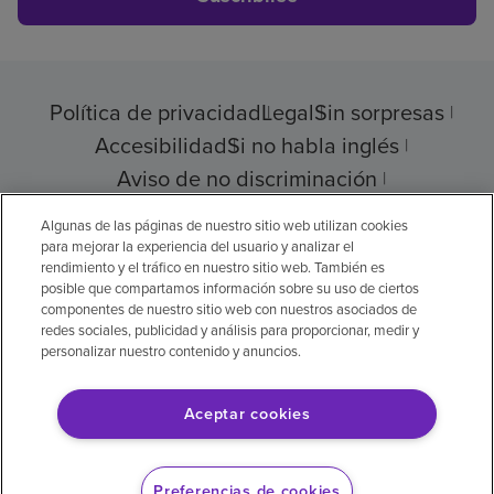
Política de privacidad
Legal
Sin sorpresas
Accesibilidad
Si no habla inglés
Aviso de no discriminación
Cumplimiento de los proveedores
Algunas de las páginas de nuestro sitio web utilizan cookies
para mejorar la experiencia del usuario y analizar el
rendimiento y el tráfico en nuestro sitio web. También es
posible que compartamos información sobre su uso de ciertos
componentes de nuestro sitio web con nuestros asociados de
© 2026 Encompass Health Corporation
redes sociales, publicidad y análisis para proporcionar, medir y
personalizar nuestro contenido y anuncios.
Preferencias de cookies
Aceptar cookies
Aviso legal: Se tradujo con la ayuda de
inteligencia artificial (IA). La versión en inglés
Preferencias de cookies