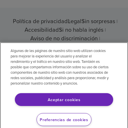
Política de privacidad
Legal
Sin sorpresas
Accesibilidad
Si no habla inglés
Aviso de no discriminación
Cumplimiento de los proveedores
Algunas de las páginas de nuestro sitio web utilizan cookies
para mejorar la experiencia del usuario y analizar el
rendimiento y el tráfico en nuestro sitio web. También es
posible que compartamos información sobre su uso de ciertos
© 2026 Encompass Health Corporation
componentes de nuestro sitio web con nuestros asociados de
redes sociales, publicidad y análisis para proporcionar, medir y
Preferencias de cookies
personalizar nuestro contenido y anuncios.
Aceptar cookies
Aviso legal: Se tradujo con la ayuda de
inteligencia artificial (IA). La versión en inglés
Preferencias de cookies
es la versión oficial.