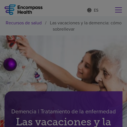
I
Lista
d
de
i
idiomas
Recursos de salud
/
Las vacaciones y la demencia: cómo
o
Encuentre una localidad cerca de usted
contraída
sobrellevar
m
a
s
e
l
Por qué debe elegirnos
e
c
c
Servicios de rehabilitación
i
o
n
Pacientes y cuidadores
a
d
o
Recursos de salud
Demencia | Tratamiento de la enfermedad
Las vacaciones y la
Acerca de nosotros