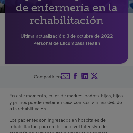
de enfermería en la
Buscar un centro
rehabilitación
Inversores
Última actualización:
3 de octubre de 2022
Personal de Encompass Health
Empleos
Pagar mi factura
Compartir en
En este momento, miles de madres, padres, hijos, hijas
y primos pueden estar en casa con sus familias debido
a la rehabilitación.
Los pacientes son ingresados en hospitales de
rehabilitación para recibir un nivel intensivo de