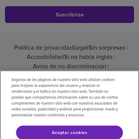
Suscribirse
Política de privacidad
Legal
Sin sorpresas
Accesibilidad
Si no habla inglés
Aviso de no discriminación
Cumplimiento de los proveedores
Algunas de las páginas de nuestro sitio web utilizan cookies
para mejorar la experiencia del usuario y analizar el
rendimiento y el tráfico en nuestro sitio web. También es
posible que compartamos información sobre su uso de ciertos
componentes de nuestro sitio web con nuestros asociados de
© 2026 Encompass Health Corporation
redes sociales, publicidad y análisis para proporcionar, medir y
personalizar nuestro contenido y anuncios.
Preferencias de cookies
Aceptar cookies
Aviso legal: Se tradujo con la ayuda de