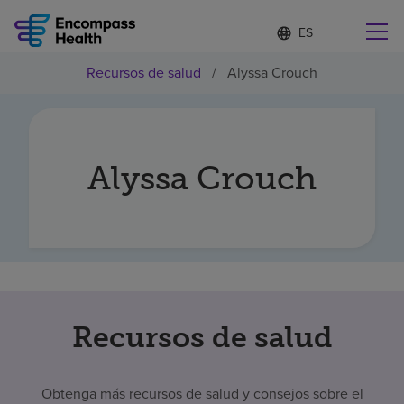
Lista
I
d
de
i
idiomas
Recursos de salud
/
Alyssa Crouch
o
Encuentre una localidad cerca de usted
contraída
m
a
s
e
l
Alyssa Crouch
Por qué debe elegirnos
e
c
c
Servicios de rehabilitación
i
o
n
Pacientes y cuidadores
a
d
o
Recursos de salud
Recursos de salud
Acerca de nosotros
Obtenga más recursos de salud y consejos sobre el