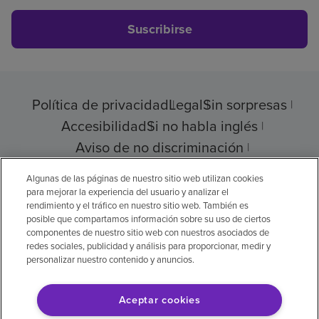
Suscribirse
Política de privacidad
Legal
Sin sorpresas
Accesibilidad
Si no habla inglés
Aviso de no discriminación
Cumplimiento de los proveedores
Algunas de las páginas de nuestro sitio web utilizan cookies
para mejorar la experiencia del usuario y analizar el
rendimiento y el tráfico en nuestro sitio web. También es
posible que compartamos información sobre su uso de ciertos
componentes de nuestro sitio web con nuestros asociados de
© 2026 Encompass Health Corporation
redes sociales, publicidad y análisis para proporcionar, medir y
personalizar nuestro contenido y anuncios.
Preferencias de cookies
Aceptar cookies
Aviso legal: Se tradujo con la ayuda de