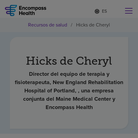
Lista
I
d
de
i
idiomas
Recursos de salud
/
Hicks de Cheryl
o
Encuentre una localidad cerca de usted
contraída
m
a
s
e
l
Hicks de Cheryl
Por qué debe elegirnos
e
c
c
Director del equipo de terapia y
Servicios de rehabilitación
i
fisioterapeuta, New England Rehabilitation
o
Hospital of Portland, , una empresa
n
Pacientes y cuidadores
a
conjunta del Maine Medical Center y
d
Encompass Health
o
Recursos de salud
Acerca de nosotros