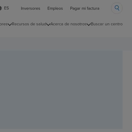
ista
Inversores
Empleos
Pagar mi factura
e
diomas
ores
Recursos de salud
Acerca de nosotros
Buscar un centro
ontraída