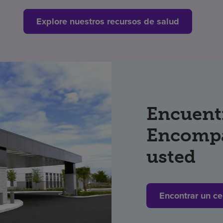
Explore nuestros recursos de salud
Encuent
Encompa
usted
Encontrar un ce