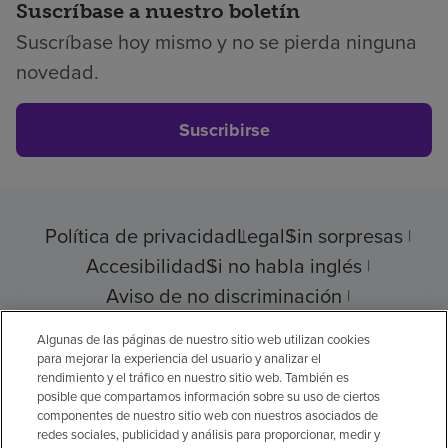
Suscríbase a nuestro boletín
Suscríbase hoy mismo y no se pierda ninguna
novedad.
Suscribirse
Política de privacidad
Legal
Sin sorpresas
Accesibilidad
Si no habla inglés
Aviso de no discriminación
Cumplimiento de los proveedores
Algunas de las páginas de nuestro sitio web utilizan cookies
para mejorar la experiencia del usuario y analizar el
rendimiento y el tráfico en nuestro sitio web. También es
posible que compartamos información sobre su uso de ciertos
componentes de nuestro sitio web con nuestros asociados de
© 2026 Encompass Health Corporation
redes sociales, publicidad y análisis para proporcionar, medir y