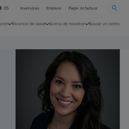
ista
Inversores
Empleos
Pagar mi factura
e
diomas
ores
Recursos de salud
Acerca de nosotros
Buscar un centro
ontraída