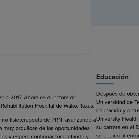
Educación
Después de obtene
de 2017. Ahora es directora de
Universidad de T
ehabilitation Hospital de Wako, Texas.
educación y obtuv
University Healt
omo fisioterapeuta de PRN, avanzando a
su carrera en el
á muy orgullosa de las oportunidades
se dedicó al ento
os y espera continuar fomentando y