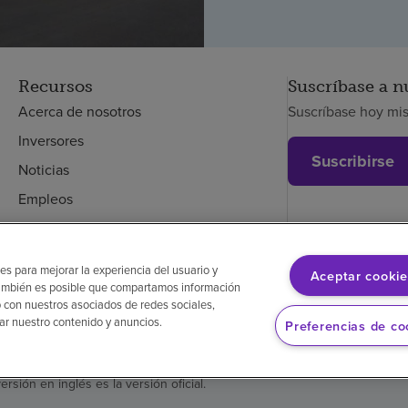
Recursos
Suscríbase a n
Acerca de nosotros
Suscríbase hoy mi
Inversores
Suscribirse
Noticias
Empleos
Empleados
es para mejorar la experiencia del usuario y
Aceptar cookie
. También es posible que compartamos información
glés
Aviso de no discriminación
Cumplimiento de los proveedores
 con nuestros asociados de redes sociales,
zar nuestro contenido y anuncios.
Preferencias de co
versión en inglés es la versión oficial.