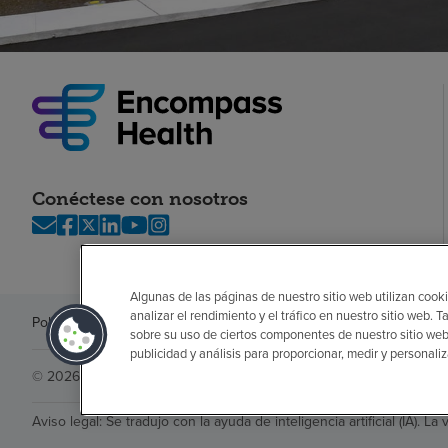
Conéctese con nosotros
Algunas de las páginas de nuestro sitio web utilizan cooki
analizar el rendimiento y el tráfico en nuestro sitio web
Política de privacidad
Legal
Sin sorpresas
Accesibilidad
Si no habla in
sobre su uso de ciertos componentes de nuestro sitio web
publicidad y análisis para proporcionar, medir y personali
© 2026 Encompass Health Corporation
Aviso legal: Se tradujo con la ayuda de inteligencia artificial (IA). La 