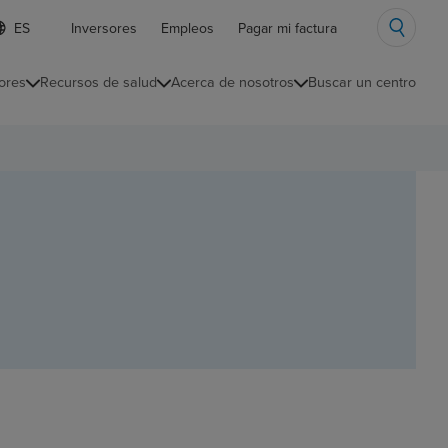
ista
Inversores
Empleos
Pagar mi factura
e
diomas
ores
Recursos de salud
Acerca de nosotros
Buscar un centro
ontraída