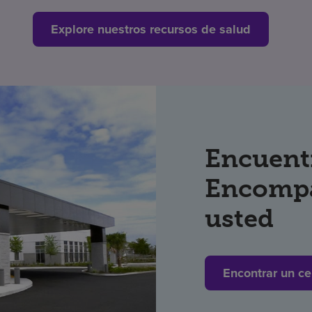
Explore nuestros recursos de salud
Encuent
Encompa
usted
Encontrar un ce