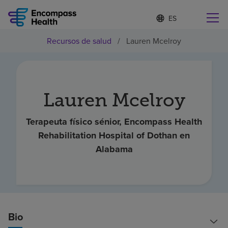
I
Lista
d
de
i
idiomas
Recursos de salud
/
Lauren Mcelroy
o
Encuentre una localidad cerca de usted
contraída
m
a
s
e
l
Lauren Mcelroy
Por qué debe elegirnos
e
c
c
Terapeuta físico sénior, Encompass Health
Servicios de rehabilitación
i
Rehabilitation Hospital of Dothan en
o
Alabama
n
Pacientes y cuidadores
a
d
o
Recursos de salud
Bio
Acerca de nosotros