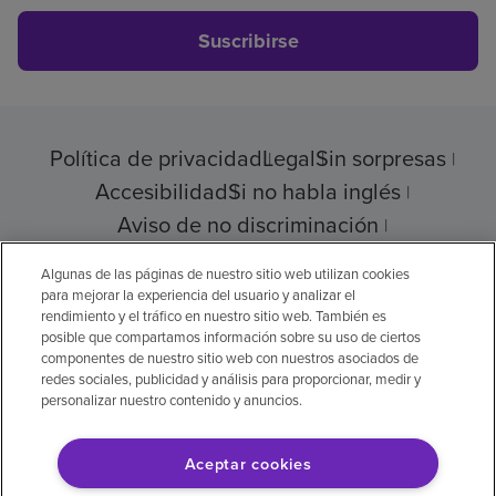
Suscribirse
Política de privacidad
Legal
Sin sorpresas
Accesibilidad
Si no habla inglés
Aviso de no discriminación
Cumplimiento de los proveedores
Algunas de las páginas de nuestro sitio web utilizan cookies
para mejorar la experiencia del usuario y analizar el
rendimiento y el tráfico en nuestro sitio web. También es
posible que compartamos información sobre su uso de ciertos
© 2026 Encompass Health Corporation
componentes de nuestro sitio web con nuestros asociados de
redes sociales, publicidad y análisis para proporcionar, medir y
Preferencias de cookies
personalizar nuestro contenido y anuncios.
Aceptar cookies
Aviso legal: Se tradujo con la ayuda de